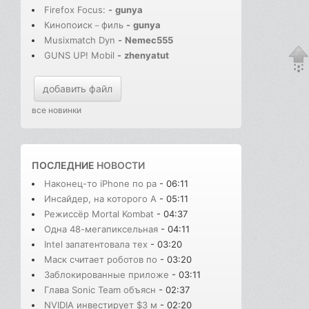
Firefox Focus:
-
gunya
Кинопоиск－филь
-
gunya
Musixmatch Dyn
-
Nemec555
GUNS UP! Mobil
-
zhenyatut
добавить файл
все новинки
ПОСЛЕДНИЕ
НОВОСТИ
Наконец-то iPhone по ра
- 06:11
Инсайдер, на которого A
- 05:11
Режиссёр Mortal Kombat
- 04:37
Одна 48-мегапиксельная
- 04:11
Intel запатентовала тех
- 03:20
Маск считает роботов по
- 03:20
Заблокированные приложе
- 03:11
Глава Sonic Team объясн
- 02:37
NVIDIA инвестирует $3 м
- 02:20