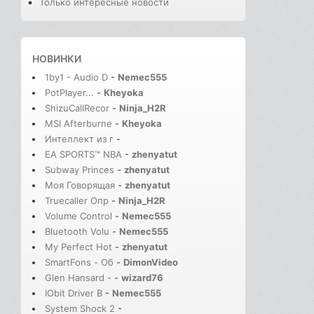
Только интересные новости
НОВИНКИ
1by1 - Audio D
-
Nemec555
PotPlayer...
-
Kheyoka
ShizuCallRecor
-
Ninja_H2R
MSI Afterburne
-
Kheyoka
Интеллект из г
-
EA SPORTS™ NBA
-
zhenyatut
Subway Princes
-
zhenyatut
Моя Говорящая
-
zhenyatut
Truecaller Опр
-
Ninja_H2R
Volume Control
-
Nemec555
Bluetooth Volu
-
Nemec555
My Perfect Hot
-
zhenyatut
SmartFons - Об
-
DimonVideo
Glen Hansard -
-
wizard76
IObit Driver B
-
Nemec555
System Shock 2
-