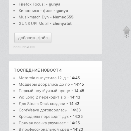
Firefox Focus:
-
gunya
Кинопоиск－филь
-
gunya
Musixmatch Dyn
-
Nemec555
GUNS UP! Mobil
-
zhenyatut
добавить файл
все новинки
ПОСЛЕДНИЕ
НОВОСТИ
Motorola выпустила 12-д
- 14:45
Моддеры добрались до по
- 14:45
Первый ноутбучный проце
- 14:45
Wo Long 2 переходит в о
- 14:43
Для Steam Deck создали
- 14:43
CoreWeave договорилась
- 14:33
Крокодилы переводят дух
- 14:25
Прямая осанка улучшает
- 14:25
В профессиональной сред
- 14:20