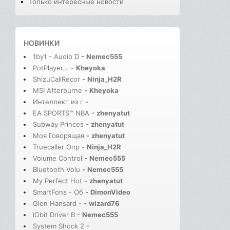
Только интересные новости
НОВИНКИ
1by1 - Audio D
-
Nemec555
PotPlayer...
-
Kheyoka
ShizuCallRecor
-
Ninja_H2R
MSI Afterburne
-
Kheyoka
Интеллект из г
-
EA SPORTS™ NBA
-
zhenyatut
Subway Princes
-
zhenyatut
Моя Говорящая
-
zhenyatut
Truecaller Опр
-
Ninja_H2R
Volume Control
-
Nemec555
Bluetooth Volu
-
Nemec555
My Perfect Hot
-
zhenyatut
SmartFons - Об
-
DimonVideo
Glen Hansard -
-
wizard76
IObit Driver B
-
Nemec555
System Shock 2
-