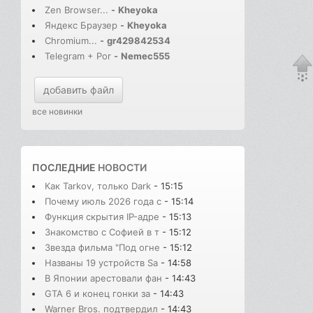
Zen Browser...
-
Kheyoka
Яндекс Браузер
-
Kheyoka
Chromium...
-
gr429842534
Telegram + Por
-
Nemec555
добавить файл
все новинки
ПОСЛЕДНИЕ
НОВОСТИ
Как Tarkov, только Dark
- 15:15
Почему июль 2026 года с
- 15:14
Функция скрытия IP-адре
- 15:13
Знакомство с Софией в т
- 15:12
Звезда фильма "Под огне
- 15:12
Названы 19 устройств Sa
- 14:58
В Японии арестовали фан
- 14:43
GTA 6 и конец гонки за
- 14:43
Warner Bros. подтвердил
- 14:43