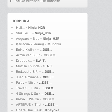
Только интересные новости
НОВИНКИ
Hail...
-
Ninja_H2R
Shizuku...
-
Ninja_H2R
Adguard - Bloc
-
Ninja_H2R
Файловый менед
-
Muhoflu
Eelke Kleijn -
-
.::DSE::.
Armin van Buur
-
.::DSE::.
Dropbox...
-
S.A.T.
Mozilla Thunde
-
S.A.T.
Re:Locate & Ri
-
.::DSE::.
Juan Alminana
-
.::DSE::.
Paipy - Nitro
-
.::DSE::.
Travel5 - Futu
-
.::DSE::.
4 Strings & Su
-
.::DSE::.
Krevix - We Ca
-
.::DSE::.
AFTERUS x That
-
.::DSE::.
Opera One + GX
-
Kheyoka