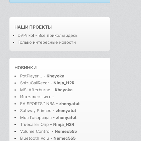
НАШИ ПРОЕКТЫ
DVPrikol - Все приколы здесь
Только интересные новости
НОВИНКИ
PotPlayer...
-
Kheyoka
ShizuCallRecor
-
Ninja_H2R
MSI Afterburne
-
Kheyoka
Интеллект из г
-
EA SPORTS™ NBA
-
zhenyatut
Subway Princes
-
zhenyatut
Моя Говорящая
-
zhenyatut
Truecaller Опр
-
Ninja_H2R
Volume Control
-
Nemec555
Bluetooth Volu
-
Nemec555