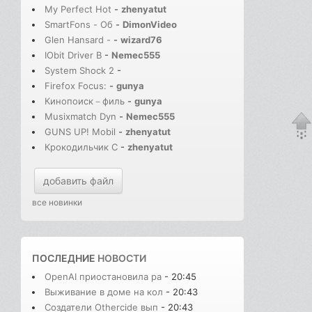
My Perfect Hot
-
zhenyatut
SmartFons - Об
-
DimonVideo
Glen Hansard -
-
wizard76
IObit Driver B
-
Nemec555
System Shock 2
-
Firefox Focus:
-
gunya
Кинопоиск－филь
-
gunya
Musixmatch Dyn
-
Nemec555
GUNS UP! Mobil
-
zhenyatut
Крокодильчик С
-
zhenyatut
добавить файл
все новинки
ПОСЛЕДНИЕ
НОВОСТИ
OpenAI приостановила ра
- 20:45
Выживание в доме на кол
- 20:43
Создатели Othercide вып
- 20:43