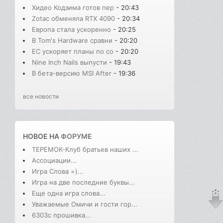
Хидео Кодзима готов пер
- 20:43
Zotac обменяла RTX 4090
- 20:34
Европа стала ускоренно
- 20:25
В Tom's Hardware сравни
- 20:20
ЕС ускоряет планы по со
- 20:20
Nine Inch Nails выпусти
- 19:43
В бета-версию MSI After
- 19:36
все новости
НОВОЕ НА
ФОРУМЕ
ТЕРЕМОК-Клуб братьев наших ...
Ассоциации...
Игра Слова =)...
Игра на две последние буквы...
Еще одна игра слова...
Уважаемые Омичи и гости гор...
6303с прошивка...