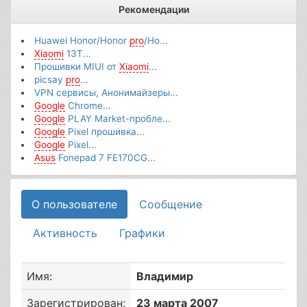
Рекомендации
Huawei Honor/Honor
pro
/Ho...
Xiaomi
13T...
Прошивки MIUI от
Xiaomi
...
picsay
pro
...
VPN сервисы, Анонимайзеры...
Google
Chrome...
Google
PLAY Market-пробле...
Google
Pixel прошивка...
Google
Pixel...
Asus
Fonepad 7 FE170CG...
О пользователе
Сообщение
Активность
Графики
Имя:
Владимир
Зарегистрирован:
23 марта 2007