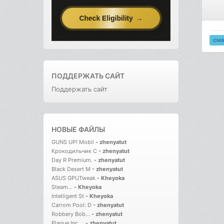
см
ПОДДЕРЖАТЬ САЙТ
Поддержать сайт
НОВЫЕ ФАЙЛЫ
GUNS UP! Mobil
-
zhenyatut
Крокодильчик С
-
zhenyatut
Day R Premium.
-
zhenyatut
Black Desert M
-
zhenyatut
ASUS GPUTweak
-
Kheyoka
Steam...
-
Kheyoka
Intelligent St
-
Kheyoka
Carrom Pool: D
-
zhenyatut
Robbery Bob...
-
zhenyatut
Plague Inc....
-
zhenyatut