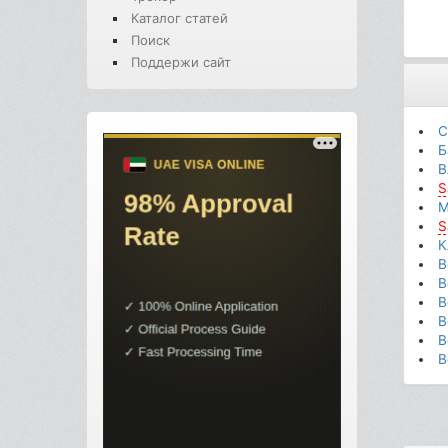
Каталог статей
Поиск
Поддержи сайт
С
Б
В
S
М
S
К
В
В
В
В
В
В