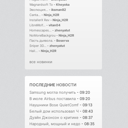
Wagnardsoft To
-
Kheyoka
Эволюция...
-
iksman82
Canta...
-
Ninja_H2R
InstallerX Rev
-
Ninja_H2R
LibreWolf...
-
vitan04
Homescapes...
-
zhenyatut
NoMoreBackgrou
-
Ninja_H2R
Пасть дьявола.
-
Boserva
Sniper 3D...
-
zhenyatut
Hail...
-
Ninja_H2R
все новинки
ПОСЛЕДНИЕ
НОВОСТИ
Samsung могла получить
- 09:20
В июле Airbus поставила
- 09:20
Наушники Bose QuietComf
- 09:13
Белый дом использовал Ч
- 08:43
Дуэйн Джонсон о критике
- 08:37
Народный, мощный и недо
- 08:35