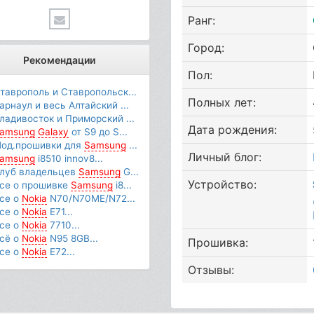
Ранг:
Город:
Рекомендации
Пол:
таврополь и Ставропольск...
Полных лет:
арнаул и весь Алтайский ...
ладивосток и Приморский ...
Дата рождения:
amsung
Galaxy
от S9 до S...
од.прошивки для
Samsung
...
Личный блог:
amsung
i8510 innov8...
луб владельцев
Samsung
G...
Устройство:
се о прошивке
Samsung
i8...
се о
Nokia
N70/N70ME/N72...
се о
Nokia
E71...
се о
Nokia
7710...
сё о
Nokia
N95 8GB...
Прошивка:
се о
Nokia
E72...
Отзывы: