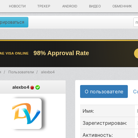
НОВОСТИ
ТРЕКЕР
ANDROID
ВИДЕО
ОБМЕННИК
рироваться
я
Пользователи
alexbo4
alexbo4
О пользователе
С
Имя:
Зарегистрирован:
Активность: