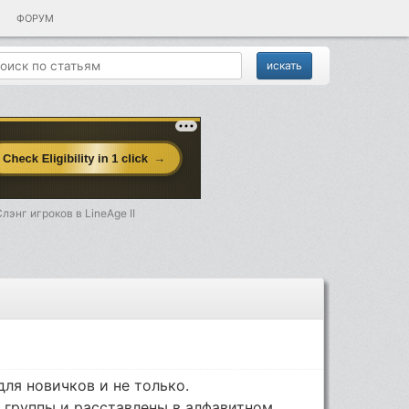
ФОРУМ
лэнг игроков в LinеАgе II
ля новичков и не только.
 группы и расставлены в алфавитном