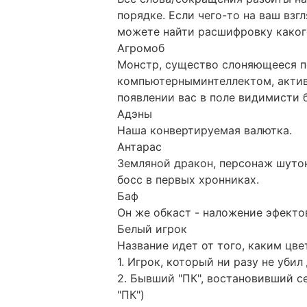
порядке. Если чего-то на ваш взг
можете найти расшифровку какого
Агромоб
Монстр, существо слоняющееся п
компьютерныминтеллектом, актив
появлении вас в поле видимисти б
Адэны
Наша конвертируемая валютка.
Антарас
Земляной дракон, персонаж шуто
босс в первых хронниках.
Баф
Он же обкаст - наложение эфектов
Белый игрок
Название идет от того, каким цве
1. Игрок, который ни разу не убил
2. Бывший "ПК", востановивший с
"ПК")