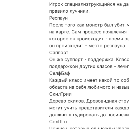
Игрок специализтрующийся на дал
правило лучники.
Респаун
После того как монстр был убит, 
на карте. Сам процесс появления
которое он происходит - время р
он происходит - место респауна.
Саппорт
Он же суппорт - поддержка. Клас
поддержкой других класов - лечит
СелфБаф
Каждый класс имеет какой то соб
обкаста на себя любимого и назы
СкилТрии
Дерево скилов. Древовидная стр
могут учить представители каждо
должны штудировать до посинени
СолШот
Поушен, который единожды увели