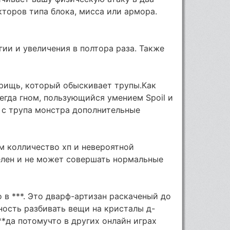
кторов типа блока, мисса или армора.
гии и увеличения в полтора раза. Также
арищь, который обыскивает трупы.Как
сегда гном, пользующийся умением Spoil и
ь с трупа монстра дополнительные
 колличество хп и невероятной
елен и не может совершать нормальные
 в ***. Это дварф-артизан раскаченый до
ность разбивать вещи на кристалы д-
**да потомучто в других онлайн играх