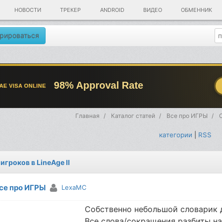
НОВОСТИ
ТРЕКЕР
ANDROID
ВИДЕО
ОБМЕННИК
рироваться
Главная
Каталог статей
Все про ИГРЫ
С
категории
|
RSS
игроков в LinеАgе II
се про ИГРЫ
LexaMC
Собственно небольшой словарик д
Все слова/сокращения разбиты на