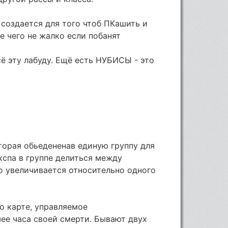
 создается для того чтоб ПКашить и
е чего не жалко если побанят
сё эту лабуду. Ещё есть НУБИСЫ - это
оторая обьедененав единую группу для
кспа в группе делиться между
о увеличивается относительно одного
о карте, управляемое
е часа своей смерти. Бывают двух