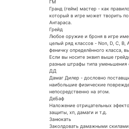
ГМ
Гранд (гейм) мастер - как прави
который в игре может творить поч
Антараса.
Грейд
Любое оружие и броня в игре име
целый ряд классов - Non, D, C, B,
феничку определённого класса, в
Если вы носите эквип выше грейд
разные штрафы типа уменьшения с
ДД
Дамаг Дилер - дословно поставщ
наибольшие физические поврежд
непосредственно на этом.
ДеБаф
Наложение отрицательных эфекто
защиты, хп, дамаги и т.д.
Занюкать
Заколдовать дамажными скилами (