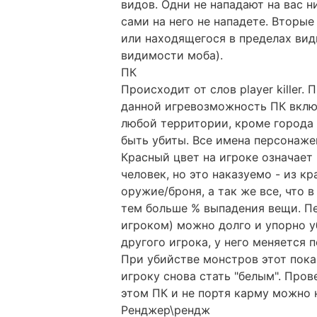
видов. Одни не нападают на вас н
сами на него не нападете. Вторые 
или находящегося в пределах вид
видимости моба).
ПК
Происходит от слов player killer.
данной игревозможность ПК включ
любой территории, кроме города 
быть убиты. Все имена персонаже
Красный цвет на игроке означает
человек, но это наказуемо - из к
оружие/броня, а так же все, что 
тем больше % выпадения вещи. Пе
игроком) можно долго и упорно у
другого игрока, у него меняется 
При убийстве монстров этот показ
игроку снова стать "белым". Пров
этом ПК и не портя карму можно 
Ренджер\рендж