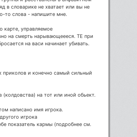
ляд в словарике не хватает или вы не
-то слова - напишите мне.
о карте, управляемое
но на смерть нарывающеееся. ТЕ при
росается на васи начинает убивать.
к приколов и конечно самый сильный
 (колдовства) на тот или иной обьект.
том написано имя игрока.
 другого игрока
ебе показатель кармы (подробнее см.