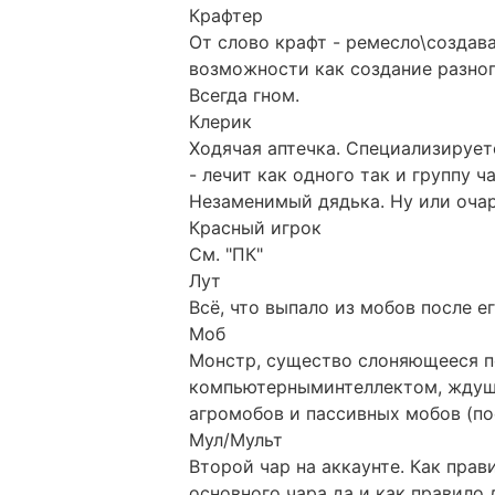
Крафтер
От слово крафт - ремесло\создав
возможности как создание разног
Всегда гном.
Клерик
Ходячая аптечка. Специализируетс
- лечит как одного так и группу 
Незаменимый дядька. Ну или очар
Красный игрок
См. "ПК"
Лут
Всё, что выпало из мобов после е
Моб
Монстр, существо слоняющееся п
компьютерныминтеллектом, ждуше
агромобов и пассивных мобов (по
Мул/Мульт
Второй чар на аккаунте. Как прав
основного чара да и как правило 