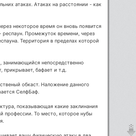
ьних атаках. Атаках на расстоянии - как
через некоторое время он вновь появится
 - респаун. Промежуток времени, через
еспауна. Территория в пределах которой
с, занимающийся непосредственно
, прикрывает, бафает и т.д.
ственый обкаст. Наложение данного
вается СелфБаф.
уктура, показывающая какие заклинания
й профессии. То место, которое нубы
я.
чивает вашу физическую атаку в два