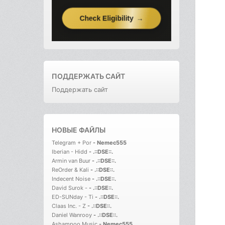
ПОДДЕРЖАТЬ САЙТ
Поддержать сайт
НОВЫЕ ФАЙЛЫ
Telegram + Por
-
Nemec555
Iberian - Hidd
-
.::DSE::.
Armin van Buur
-
.::DSE::.
ReOrder & Kali
-
.::DSE::.
Indecent Noise
-
.::DSE::.
David Surok -
-
.::DSE::.
ED-SUNday - Ti
-
.::DSE::.
Claas Inc. - Z
-
.::DSE::.
Daniel Wanrooy
-
.::DSE::.
Ashampoo Music
-
Nemec555