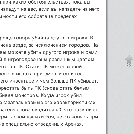
и при каких обстоятельствах, пока вы
нападут на вас, если вы нападете на него
имости его собрата (в пределах
 Проще говоря убийца другого игрока. В
ена везде, за исключением городов. На
вы можете убить другого игрока и сами
й в игреподсвечены различным цветом.
 что он ПК. Стать ПК может любой
расного игрока при смерти сыпятся
в его инвентаре и чем больше ПК убивает,
рестать быть ПК (снова стать белым
бивая монстров. Когда игрок убил
показатель кармыв его характеристиках.
атель снова сводится к0, что позволяет
ерить свои навыки боя, не становясь при
на специально отведенных Аренах.