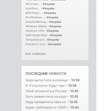
MITorrent...
-
Kheyoka
AutoRuns...
-
Kheyoka
BZR Player...
-
Kheyoka
PrivWindoze...
-
Kheyoka
DoesNotBelong.
-
Kheyoka
Windows Mainte
-
Kheyoka
Windows Utilit
-
Kheyoka
AMD Ryzen Mast
-
Kheyoka
Temperature Ic
-
Kheyoka
Frostborn: Coo
-
zhenyatut
все новинки
ПОСЛЕДНИЕ
НОВОСТИ
Sega выпустила коллекци
- 10:58
В «Госуслуги» будут при
- 10:58
Сбой интернета в России
- 10:45
Sony разместила на коро
- 10:45
Sega превратила свои ко
- 10:45
Apple требовала от CXMT
- 10:44