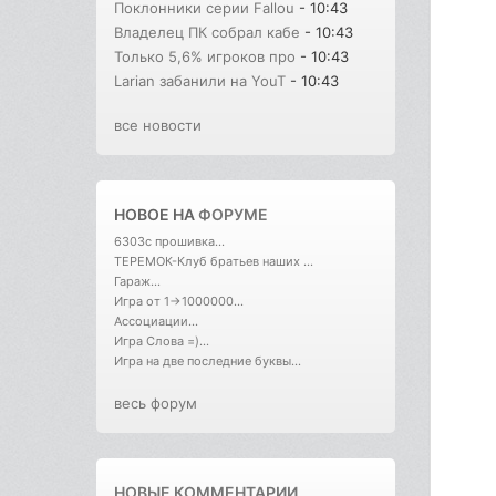
Поклонники серии Fallou
- 10:43
Владелец ПК собрал кабе
- 10:43
Только 5,6% игроков про
- 10:43
Larian забанили на YouT
- 10:43
все новости
НОВОЕ НА
ФОРУМЕ
6303с прошивка...
ТЕРЕМОК-Клуб братьев наших ...
Гараж...
Игра от 1->1000000...
Ассоциации...
Игра Слова =)...
Игра на две последние буквы...
весь форум
НОВЫЕ КОММЕНТАРИИ