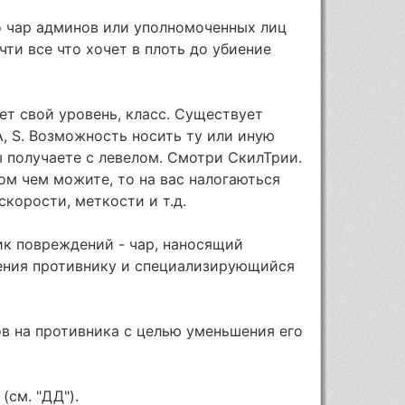
ло чар админов или уполномоченных лиц
ти все что хочет в плоть до убиение
ет свой уровень, класс. Существует
 A, S. Возможность носить ту или иную
ы получаете с левелом. Смотри СкилТрии.
ом чем можите, то на вас налогаються
корости, меткости и т.д.
ик повреждений - чар, наносящий
ения противнику и специализирующийся
в на противника с целью уменьшения его
см. "ДД").