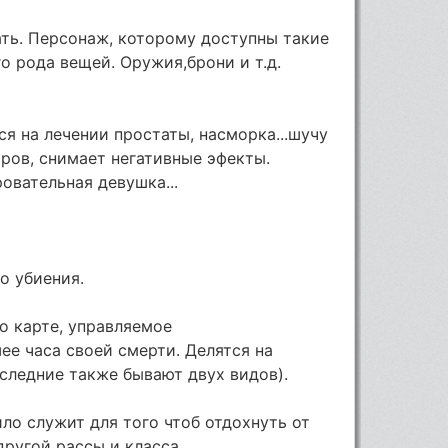
ать. Персонаж, которому доступны такие
о рода вещей. Оружия,брони и т.д.
я на лечении простаты, насморка...шучу
чаров, снимает негативные эфекты.
овательная девушка...
го убиения.
о карте, управляемое
е часа своей смерти. Делятся на
следние также бывают двух видов).
ило служит для того чтоб отдохнуть от
другой рассы и класса.