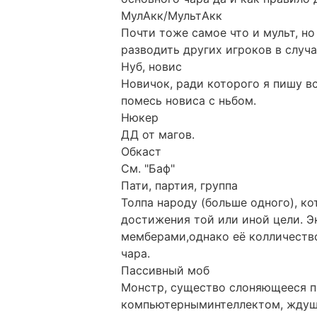
МулАкк/МультАкк
Почти тоже самое что и мульт, но
разводить других игроков в случа
Нуб, новис
Новичок, ради которого я пишу в
помесь новиса с ньбом.
Нюкер
ДД от магов.
Обкаст
См. "Баф"
Пати, партия, группа
Толпа народу (больше одного), к
достижения той или иной цели. Э
мемберами,однако её колличеств
чара.
Пассивный моб
Монстр, существо слоняющееся п
компьютерныминтеллектом, ждуше