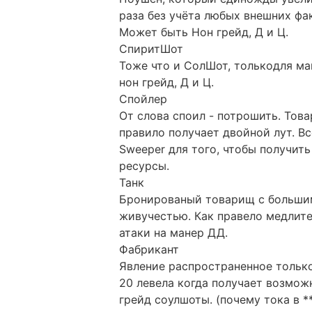
раза без учёта любых внешних фа
Может быть Нон грейд, Д и Ц.
СпиритШот
Тоже что и СолШот, толькодля ма
нон грейд, Д и Ц.
Спойлер
От слова споил - потрошить. Тов
правило получает двойной лут. В
Sweeper для того, чтобы получит
ресурсы.
Танк
Бронированый товарищ с большим
живучестью. Как правело медлит
атаки на манер ДД.
Фабрикант
Явление распространенное только
20 левела когда получает возмож
грейд соулшоты. (почему тока в *