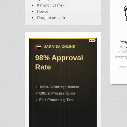
Каталог статей
Поиск
Поддержи сайт
Реп
реп
| на са
послед
соо