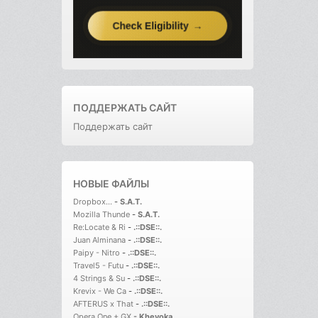
ПОДДЕРЖАТЬ САЙТ
Поддержать сайт
НОВЫЕ ФАЙЛЫ
Dropbox...
-
S.A.T.
Mozilla Thunde
-
S.A.T.
Re:Locate & Ri
-
.::DSE::.
Juan Alminana
-
.::DSE::.
Paipy - Nitro
-
.::DSE::.
Travel5 - Futu
-
.::DSE::.
4 Strings & Su
-
.::DSE::.
Krevix - We Ca
-
.::DSE::.
AFTERUS x That
-
.::DSE::.
Opera One + GX
-
Kheyoka