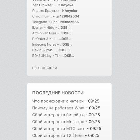
Zen Browser...
-
Kheyoka
Яндекс Браузер
-
Kheyoka
Chromium...
-
gr429842534
Telegram + Por
-
Nemec555
Iberian - Hidd
-
.::DSE::.
Armin van Buur
-
.::DSE::.
ReOrder & Kali
-
.::DSE::.
Indecent Noise
-
.::DSE::.
David Surok -
-
.::DSE::.
ED-SUNday - Ti
-
.::DSE::.
все новинки
ПОСЛЕДНИЕ
НОВОСТИ
Что происходит с интерн
- 09:25
Почему не работает What
- 09:25
Сбой интернета билайн с
- 09:25
Сбой интернета Мегафон
- 09:25
Сбой интернета МТС сего
- 09:25
Сбой интернета T2 (Теле
- 09:25