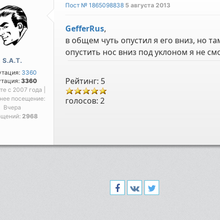
Пост № 1865098838
5 августа 2013
GefferRus
,
в общем чуть опустил я его вниз, но т
опустить нос вниз под уклоном я не смо
S.A.T.
утация:
3360
Рейтинг: 5
утация:
3360
йте с 2007 года |
нее посещение:
голосов:
2
Вчера
бщений:
2968