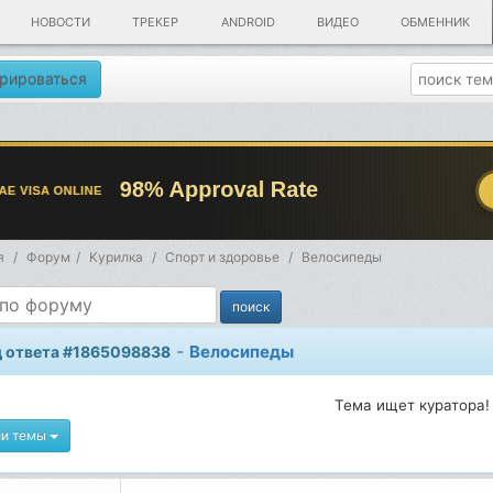
НОВОСТИ
ТРЕКЕР
ANDROID
ВИДЕО
ОБМЕННИК
рироваться
я
Форум
Kурилка
Спорт и здоровье
Велосипеды
-
Велосипеды
 ответа #1865098838
Тема ищет куратора!
ии темы