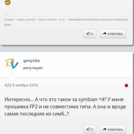
---
Поживу - увижу, доживу - узнаю, выживу - учту ... Переведённый редактор скинов для клавиатуры
Baidu
ответить
0
genyizla
репутация:
423
9 ноября 2012
Интересно... А что это такое за symbian ^4? У меня
прошивка FP2 и не совместима типа. А она ж вроде
самая последняя из симб..?
ответить
0