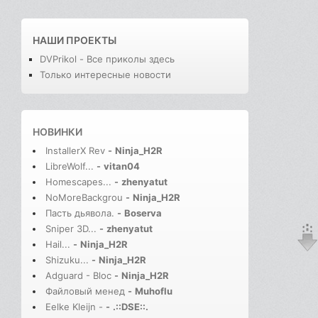
НАШИ ПРОЕКТЫ
DVPrikol - Все приколы здесь
Только интересные новости
НОВИНКИ
InstallerX Rev
-
Ninja_H2R
LibreWolf...
-
vitan04
Homescapes...
-
zhenyatut
NoMoreBackgrou
-
Ninja_H2R
Пасть дьявола.
-
Boserva
Sniper 3D...
-
zhenyatut
Hail...
-
Ninja_H2R
Shizuku...
-
Ninja_H2R
Adguard - Bloc
-
Ninja_H2R
Файловый менед
-
Muhoflu
Eelke Kleijn -
-
.::DSE::.