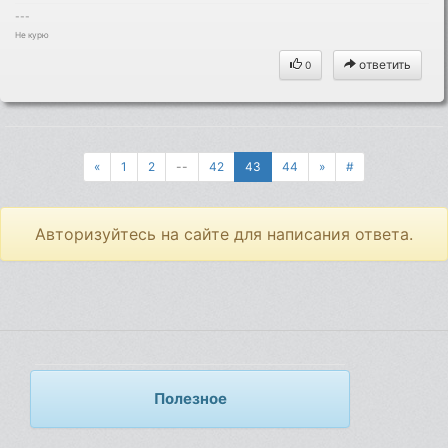
---
Не курю
ответить
0
«
1
2
--
42
43
44
»
#
Авторизуйтесь на сайте для написания ответа.
Полезное