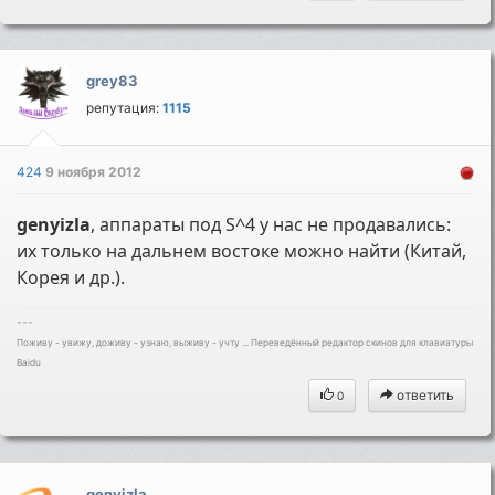
grey83
репутация:
1115
424
9 ноября 2012
genyizla
, аппараты под S^4 у нас не продавались:
их только на дальнем востоке можно найти (Китай,
Корея и др.).
---
Поживу - увижу, доживу - узнаю, выживу - учту ... Переведённый редактор скинов для клавиатуры
Baidu
ответить
0
genyizla