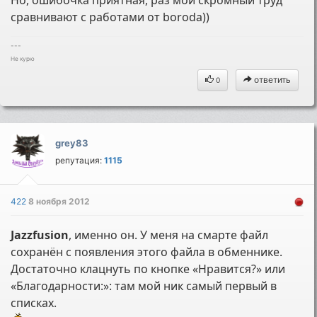
Но, ошибочка приятная, раз мой скромный труд
сравнивают с работами от boroda))
---
Не курю
ответить
0
grey83
репутация:
1115
422
8 ноября 2012
Jazzfusion
, именно он. У меня на смарте файл
сохранён с появления этого файла в обменнике.
Достаточно клацнуть по кнопке «Нравится?» или
«Благодарности:»: там мой ник самый первый в
списках.