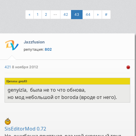
«
1
2
--
42
43
44
»
#
Jazzfusion
репутация:
802
421
8 ноября 2012
Цитата: grey83
genyizla, была не то что обнова,
но мод небольшой от boroda (вроде от него).
SisEditorMod 0.72