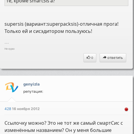
те, кроме smartSis'a?
supersis (вариант:superpacksis)-отличная прога!
Только ей и сисэдитором пользуюсь!
---
Не курю
ответить
0
genyizla
репутация:
428
16 ноября 2012
Ссылочку можно? Это не тот же самый смартСис с
изменённым названием? Он у меня большие