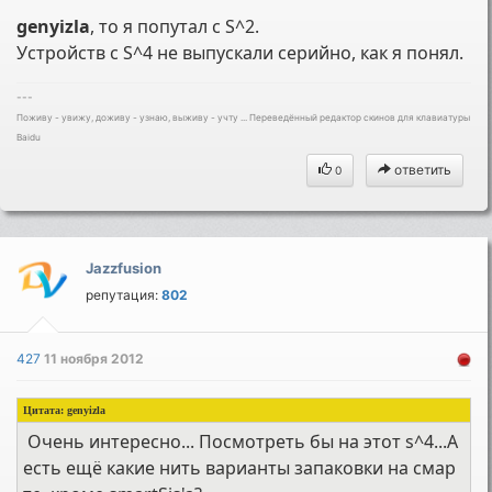
genyizla
, то я попутал с S^2.
Устройств с S^4 не выпускали серийно, как я понял.
---
Поживу - увижу, доживу - узнаю, выживу - учту ... Переведённый редактор скинов для клавиатуры
Baidu
ответить
0
Jazzfusion
репутация:
802
427
11 ноября 2012
Цитата: genyizla
Очень интересно... Посмотреть бы на этот s^4...А
есть ещё какие нить варианты запаковки на смар