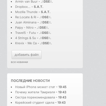
Armin van Buur
-
.::DSE::.
Dropbox...
-
S.A.T.
Mozilla Thunde
-
S.A.T.
Re:Locate & Ri
-
.::DSE::.
Juan Alminana
-
.::DSE::.
Paipy - Nitro
-
.::DSE::.
Travel5 - Futu
-
.::DSE::.
4 Strings & Su
-
.::DSE::.
Krevix - We Ca
-
.::DSE::.
добавить файл
все новинки
ПОСЛЕДНИЕ
НОВОСТИ
Новый iPhone может стат
- 19:45
Почему жители Тамриэля
- 19:43
Сестра порекомендовала
- 19:43
Корейский студент сдела
- 19:43