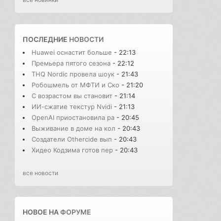
ПОСЛЕДНИЕ
НОВОСТИ
Huawei оснастит больше
- 22:13
Премьера пятого сезона
- 22:12
THQ Nordic провела шоук
- 21:43
Робошмель от МФТИ и Ско
- 21:20
С возрастом вы становит
- 21:14
ИИ-сжатие текстур Nvidi
- 21:13
OpenAI приостановила ра
- 20:45
Выживание в доме на кол
- 20:43
Создатели Othercide вып
- 20:43
Хидео Кодзима готов пер
- 20:43
все новости
НОВОЕ НА
ФОРУМЕ