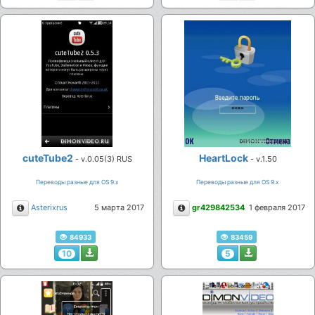
cuteTube2
HeartLock
- v.0.05(3) RUS
- v.1.50
Переводы разные для ОS 9.х
Переводы разные для ОS 9.х
Описание
Описание
Asterixrus
5 марта 2017
gr429842534
1 февраля 2017
84933
83459
10
5