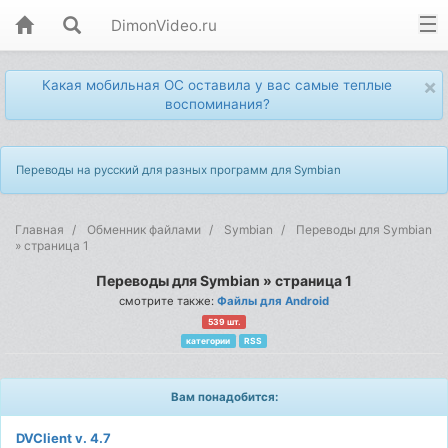
DimonVideo.ru
×
Какая мобильная ОС оставила у вас самые теплые
воспоминания?
Переводы на русский для разных программ для Symbian
Главная
Обменник файлами
Symbian
Переводы для Symbian
» страница 1
Переводы для Symbian » страница 1
смотрите также:
Файлы для Android
539 шт.
категории
RSS
Вам понадобится:
DVClient v. 4.7