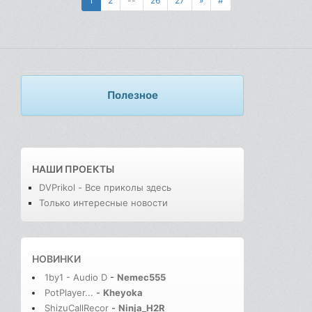
1
2
--
26
27
»
#
Полезное
НАШИ ПРОЕКТЫ
DVPrikol - Все приколы здесь
Только интересные новости
НОВИНКИ
1by1 - Audio D
-
Nemec555
PotPlayer...
-
Kheyoka
ShizuCallRecor
-
Ninja_H2R