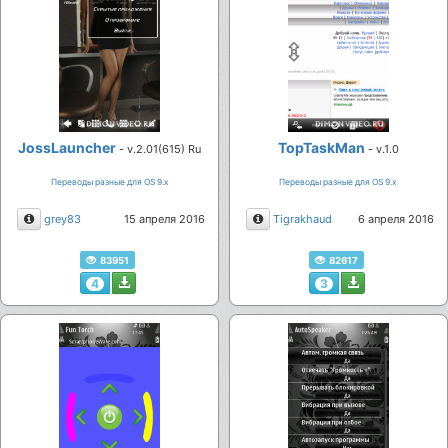
JossLauncher
TopTaskMan
- v.2.01(615) Ru
- v.1.0
Переводы разные для ОS 9.х
Переводы разные для ОS 9.х
Описание
Описание
grey83
15 апреля 2016
Tigrakhaud
6 апреля 2016
83951
82617
4
3