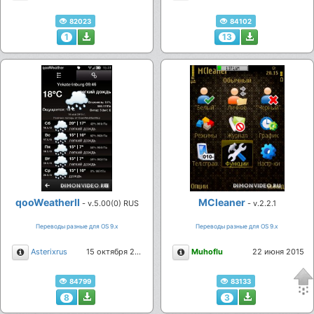
82023
84102
1
13
qooWeatherII
MCleaner
- v.5.00(0) RUS
- v.2.2.1
Переводы разные для ОS 9.х
Переводы разные для ОS 9.х
Описание
Описание
Asterixrus
15 октября 2015
Muhoflu
22 июня 2015
84799
83133
8
3