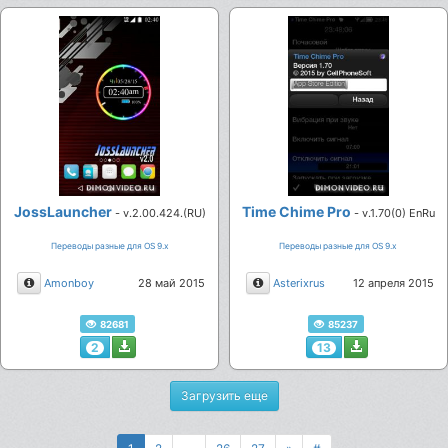
JossLauncher
Time Chime Pro
- v.2.00.424.(RU)
- v.1.70(0) EnRu
Переводы разные для ОS 9.х
Переводы разные для ОS 9.х
Описание
Описание
Amonboy
28 май 2015
Asterixrus
12 апреля 2015
82681
85237
2
13
Загрузить еще