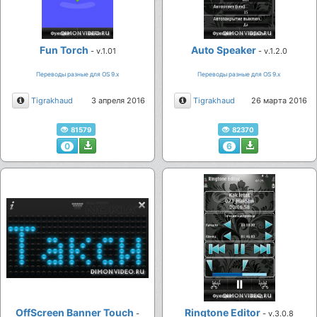
Fun Torch
Auto Speaker
- v.1.01
- v.1.2.0
Переводы разные для ОS 9.х
Переводы разные для ОS 9.х
Описание
Описание
Tigrakhaud
3 апреля 2016
Tigrakhaud
26 марта 2016
81579
82370
0
6
OffScreen Banner Touch
Ringtone Editor
-
- v.3.0.8