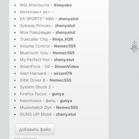
MSI Afterburne
-
Kheyoka
Интеллект из г
-
EA SPORTS™ NBA
-
zhenyatut
Subway Princes
-
zhenyatut
Моя Говорящая
-
zhenyatut
Truecaller Опр
-
Ninja_H2R
Volume Control
-
Nemec555
Bluetooth Volu
-
Nemec555
My Perfect Hot
-
zhenyatut
SmartFons - Об
-
DimonVideo
Glen Hansard -
-
wizard76
IObit Driver B
-
Nemec555
System Shock 2
-
Firefox Focus:
-
gunya
Кинопоиск－филь
-
gunya
Musixmatch Dyn
-
Nemec555
GUNS UP! Mobil
-
zhenyatut
добавить файл
все новинки