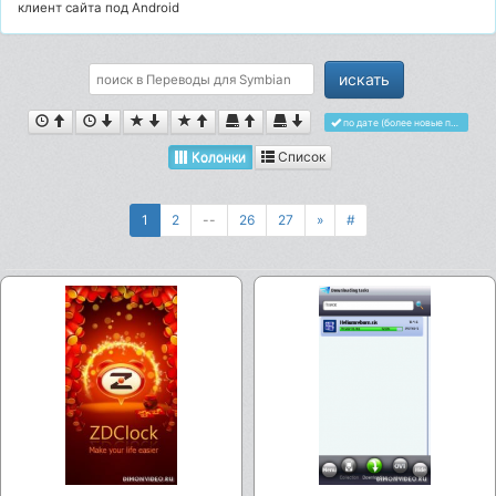
клиент сайта под Android
по дате (более новые первыми)
Колонки
Список
1
2
--
26
27
»
#