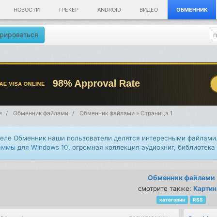
НОВОСТИ
ТРЕКЕР
ANDROID
ВИДЕО
ОБМЕННИК
рироваться
я
Обменник файлами
Обменник файлами » Страница 1
деле Обменник наши пользователи делятся интересными файлами.
аммы для Windows 10
, огромная коллекция аудиокниг, библиотека
Обменник файлами
смотрите также:
Картин
категории
RSS