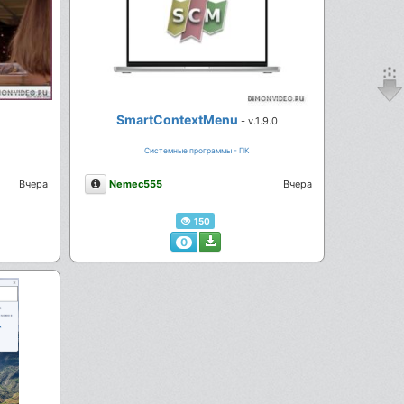
SmartContextMenu
- v.1.9.0
Системные программы - ПК
Описание
Вчера
Nemec555
Вчера
150
0