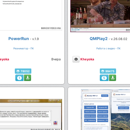
PowerRun
QMPlay2
- v.1.9
- v.26.08.02
Реаниматор - ПК
Работа с видео - ПК
сание
Описание
eyoka
Вчера
Kheyoka
78052
99475
1
5