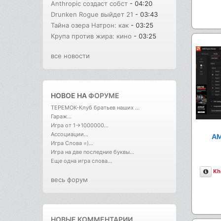
Anthropic создаст собст
- 04:20
Drunken Rogue выйдет 21
- 03:43
Тайна озера Натрон: как
- 03:25
Крупа против жира: кино
- 03:25
все новости
НОВОЕ НА
ФОРУМЕ
ТЕРЕМОК-Клуб братьев наших ...
Гараж...
Игра от 1->1000000...
Ассоциации...
AM
Игра Слова =)...
Игра на две последние буквы...
Еще одна игра слова...
Опи
Kh
весь форум
НОВЫЕ КОММЕНТАРИИ