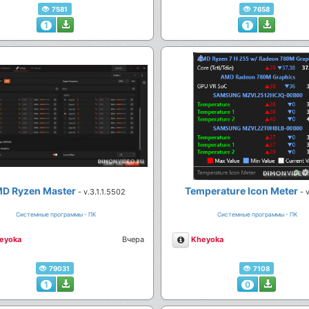
7581
7658
1
1
D Ryzen Master
Temperature Icon Meter
- v.3.1.1.5502
- 
Системные программы - ПК
Системные программы - ПК
сание
Описание
eyoka
Вчера
Kheyoka
79031
7108
1
0