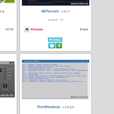
MITorrent
.0.8
- v.0.1.7
Интернет - ПК
Описание
00:09
Kheyoka
Вчера
95802
1
PrivWindoze
- v.7.0.3.0