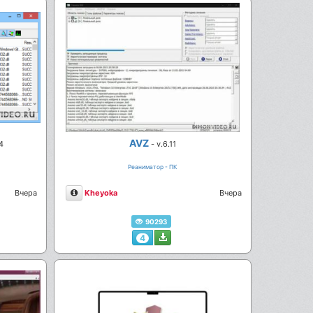
AVZ
4
- v.6.11
Реаниматор - ПК
Описание
Вчера
Kheyoka
Вчера
90293
4