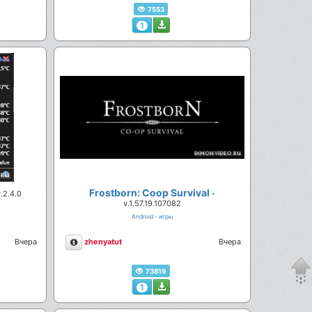
7553
1
Frostborn: Coop Survival
v.2.4.0
-
v.1.57.19.107082
Android - игры
Описание
Вчера
zhenyatut
Вчера
73819
1