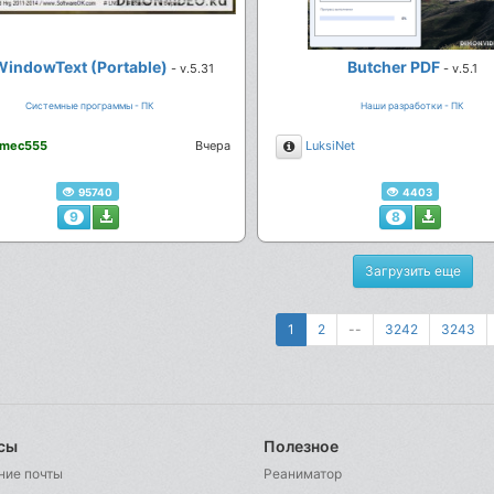
indowText (Portable)
Butcher PDF
- v.5.31
- v.5.1
Системные программы - ПК
Наши разработки - ПК
сание
Описание
mec555
Вчера
LuksiNet
95740
4403
9
8
Загрузить еще
1
2
--
3242
3243
сы
Полезное
ние почты
Реаниматор