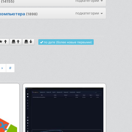
подкатегории
(14155)
подкатегории
 компьютера
(1898)
по дате (более новые первыми)
»
#