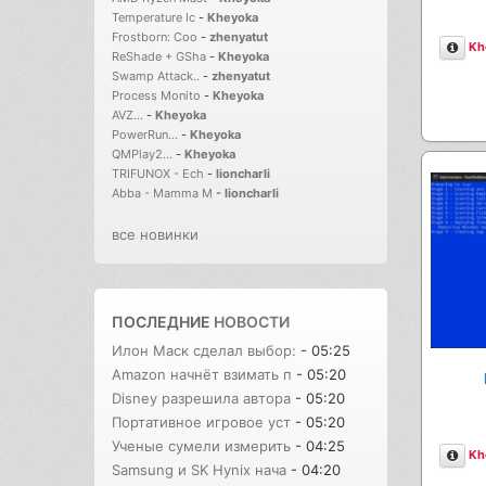
Temperature Ic
-
Kheyoka
Frostborn: Coo
-
zhenyatut
Опи
Kh
ReShade + GSha
-
Kheyoka
Swamp Attack..
-
zhenyatut
Process Monito
-
Kheyoka
AVZ...
-
Kheyoka
PowerRun...
-
Kheyoka
QMPlay2...
-
Kheyoka
TRIFUNOX - Ech
-
lioncharli
Abba - Mamma M
-
lioncharli
все новинки
ПОСЛЕДНИЕ
НОВОСТИ
Илон Маск сделал выбор:
- 05:25
Amazon начнёт взимать п
- 05:20
Disney разрешила автора
- 05:20
Портативное игровое уст
- 05:20
Ученые сумели измерить
- 04:25
Опи
Kh
Samsung и SK Hynix нача
- 04:20