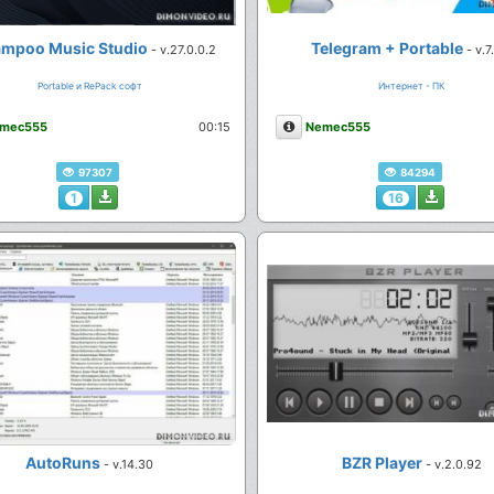
mpoo Music Studio
Telegram + Portable
- v.27.0.0.2
- v.7
Portable и RePack софт
Интернет - ПК
сание
Описание
mec555
00:15
Nemec555
97307
84294
1
16
AutoRuns
BZR Player
- v.14.30
- v.2.0.92