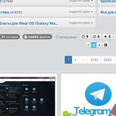
подкатегории
d
Symbian
(5794)
подкатегории
отека
Все для
(41675)
подкатегории
Циферблаты для Wear OS (Galaxy Watch)
(147)
Сортировка:
21
человек
64855
файлов
2
3
4
1
2
--
3242
3243