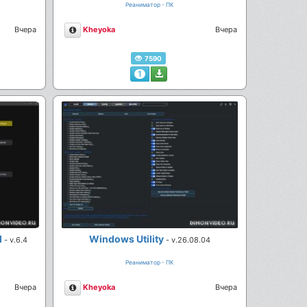
Реаниматор - ПК
Описание
Вчера
Kheyoka
Вчера
7590
1
l
Windows Utility
- v.6.4
- v.26.08.04
Реаниматор - ПК
Описание
Вчера
Kheyoka
Вчера