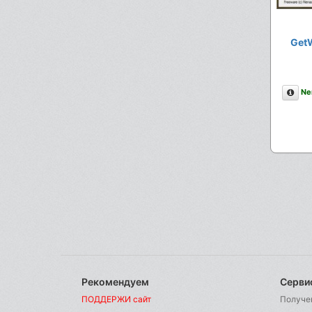
GetW
Опи
Ne
Рекомендуем
Серви
ПОДДЕРЖИ сайт
Получе