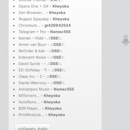
Opera One + GX
-
Kheyoka
Zen Browser...
-
Kheyoka
Яндекс Браузер
-
Kheyoka
Chromium...
-
gr429842534
Telegram + Por
-
Nemec555
Iberian - Hidd
-
.::DSE::.
Armin van Buur
-
.::DSE::.
ReOrder & Kali
-
.::DSE::.
Indecent Noise
-
.::DSE::.
David Surok -
-
.::DSE::.
ED-SUNday - Ti
-
.::DSE::.
Claas Inc. - Z
-
.::DSE::.
Daniel Wanrooy
-
.::DSE::.
Ashampoo Music
-
Nemec555
MITorrent...
-
Kheyoka
AutoRuns...
-
Kheyoka
BZR Player...
-
Kheyoka
PrivWindoze...
-
Kheyoka
добавить файл