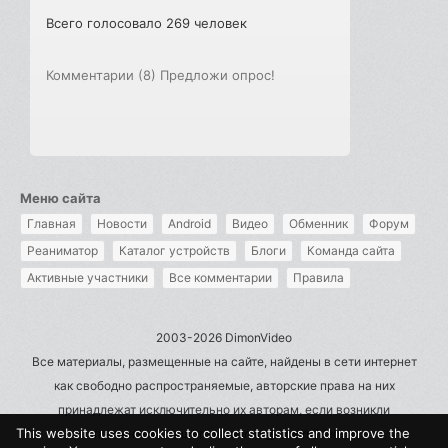
Всего голосовало 269 человек
Комментарии (8)
Предложи опрос!
Меню сайта
Главная
Новости
Android
Видео
Обменник
Форум
Реаниматор
Каталог устройств
Блоги
Команда сайта
Активные участники
Все комментарии
Правила
2003-2026 DimonVideo
Все материалы, размещенные на сайте, найдены в сети интернет
как свободно распространяемые, авторские права на них
принадлежат исключительно их авторам, если возникли
This website uses cookies to collect statistics and improve the
претензии - пишите на admin@dimonvideo.ru