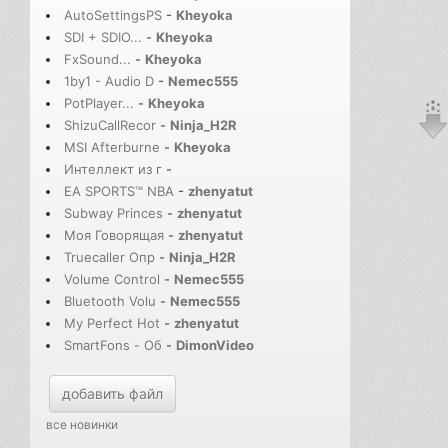
AutoSettingsPS
-
Kheyoka
SDI + SDIO...
-
Kheyoka
FxSound...
-
Kheyoka
1by1 - Audio D
-
Nemec555
PotPlayer...
-
Kheyoka
ShizuCallRecor
-
Ninja_H2R
MSI Afterburne
-
Kheyoka
Интеллект из г
-
EA SPORTS™ NBA
-
zhenyatut
Subway Princes
-
zhenyatut
Моя Говорящая
-
zhenyatut
Truecaller Опр
-
Ninja_H2R
Volume Control
-
Nemec555
Bluetooth Volu
-
Nemec555
My Perfect Hot
-
zhenyatut
SmartFons - Об
-
DimonVideo
добавить файл
все новинки