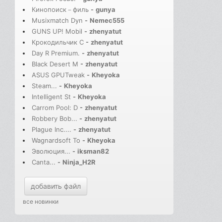
Кинопоиск－филь
-
gunya
Musixmatch Dyn
-
Nemec555
GUNS UP! Mobil
-
zhenyatut
Крокодильчик С
-
zhenyatut
Day R Premium.
-
zhenyatut
Black Desert M
-
zhenyatut
ASUS GPUTweak
-
Kheyoka
Steam...
-
Kheyoka
Intelligent St
-
Kheyoka
Carrom Pool: D
-
zhenyatut
Robbery Bob...
-
zhenyatut
Plague Inc....
-
zhenyatut
Wagnardsoft To
-
Kheyoka
Эволюция...
-
iksman82
Canta...
-
Ninja_H2R
добавить файл
все новинки