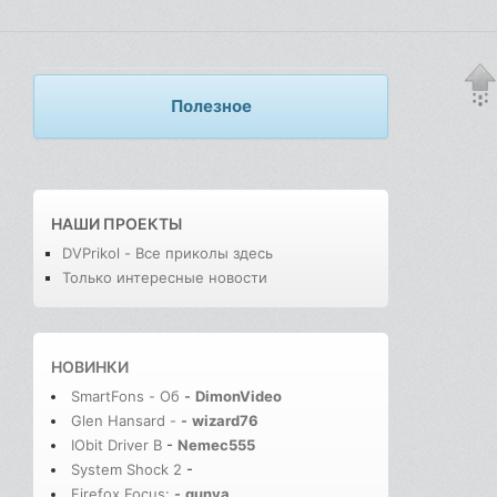
Полезное
НАШИ ПРОЕКТЫ
DVPrikol - Все приколы здесь
Только интересные новости
НОВИНКИ
SmartFons - Об
-
DimonVideo
Glen Hansard -
-
wizard76
IObit Driver B
-
Nemec555
System Shock 2
-
Firefox Focus:
-
gunya