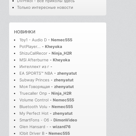
DVPrikol - Все приколы здесь
Только интересные новости
НОВИНКИ
1by1 - Audio D
-
Nemec555
PotPlayer...
-
Kheyoka
ShizuCallRecor
-
Ninja_H2R
MSI Afterburne
-
Kheyoka
Интеллект из г
-
EA SPORTS™ NBA
-
zhenyatut
Subway Princes
-
zhenyatut
Моя Говорящая
-
zhenyatut
Truecaller Опр
-
Ninja_H2R
Volume Control
-
Nemec555
Bluetooth Volu
-
Nemec555
My Perfect Hot
-
zhenyatut
SmartFons - Об
-
DimonVideo
Glen Hansard -
-
wizard76
IObit Driver B
-
Nemec555