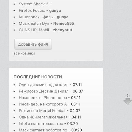
System Shock 2
-
Firefox Focus:
-
gunya
Кинопоиск－филь
-
gunya
Musixmatch Dyn
-
Nemec555
GUNS UP! Mobil
-
zhenyatut
добавить файл
все новинки
ПОСЛЕДНИЕ
НОВОСТИ
Один динамик, одна каме
- 07:11
Режиссер Дестин Дэниэл
- 06:37
Наконец-то iPhone по ра
- 06:11
Инсайдер, на которого A
- 05:11
Режиссёр Mortal Kombat
- 04:37
Одна 48-мегапиксельная
- 04:11
Intel запатентовала тех
- 03:20
Маск считает роботов по
- 03:20