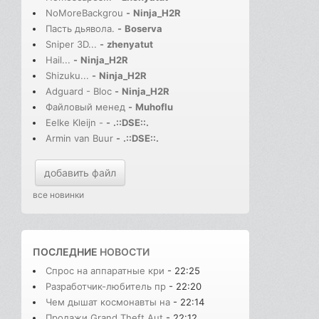
NoMoreBackgrou
-
Ninja_H2R
Пасть дьявола.
-
Boserva
Sniper 3D...
-
zhenyatut
Hail...
-
Ninja_H2R
Shizuku...
-
Ninja_H2R
Adguard - Bloc
-
Ninja_H2R
Файловый менед
-
Muhoflu
Eelke Kleijn -
-
.::DSE::.
Armin van Buur
-
.::DSE::.
добавить файл
все новинки
ПОСЛЕДНИЕ
НОВОСТИ
Спрос на аппаратные кри
- 22:25
Разработчик-любитель пр
- 22:20
Чем дышат космонавты на
- 22:14
Продажи Grand Theft Aut
- 22:12