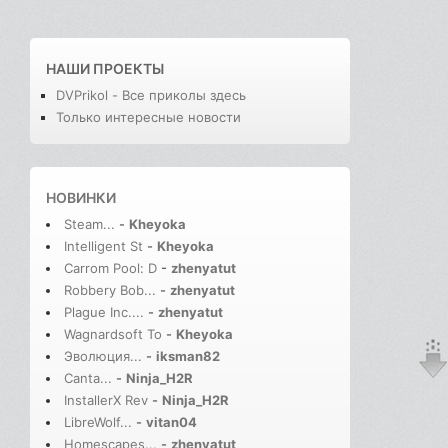
НАШИ ПРОЕКТЫ
DVPrikol - Все приколы здесь
Только интересные новости
НОВИНКИ
Steam...
-
Kheyoka
Intelligent St
-
Kheyoka
Carrom Pool: D
-
zhenyatut
Robbery Bob...
-
zhenyatut
Plague Inc....
-
zhenyatut
Wagnardsoft To
-
Kheyoka
Эволюция...
-
iksman82
Canta...
-
Ninja_H2R
InstallerX Rev
-
Ninja_H2R
LibreWolf...
-
vitan04
Homescapes...
-
zhenyatut