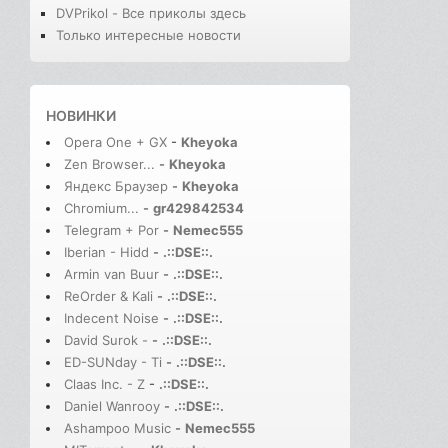
DVPrikol - Все приколы здесь
Только интересные новости
НОВИНКИ
Opera One + GX
-
Kheyoka
Zen Browser...
-
Kheyoka
Яндекс Браузер
-
Kheyoka
Chromium...
-
gr429842534
Telegram + Por
-
Nemec555
Iberian - Hidd
-
.::DSE::.
Armin van Buur
-
.::DSE::.
ReOrder & Kali
-
.::DSE::.
Indecent Noise
-
.::DSE::.
David Surok -
-
.::DSE::.
ED-SUNday - Ti
-
.::DSE::.
Claas Inc. - Z
-
.::DSE::.
Daniel Wanrooy
-
.::DSE::.
Ashampoo Music
-
Nemec555