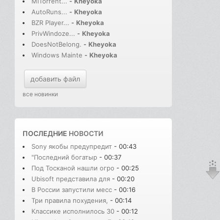
MITorrent...
-
Kheyoka
AutoRuns...
-
Kheyoka
BZR Player...
-
Kheyoka
PrivWindoze...
-
Kheyoka
DoesNotBelong.
-
Kheyoka
Windows Mainte
-
Kheyoka
добавить файл
все новинки
ПОСЛЕДНИЕ
НОВОСТИ
Sony якобы предупредит
- 00:43
"Последний богатыр
- 00:37
Под Тосканой нашли огро
- 00:25
Ubisoft представила для
- 00:20
В России запустили месс
- 00:16
Три правила похудения,
- 00:14
Классике исполнилось 30
- 00:12