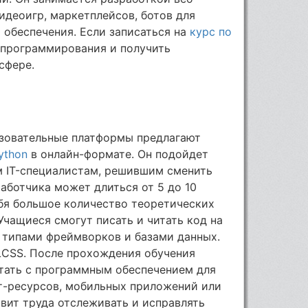
идеоигр, маркетплейсов, ботов для
 обеспечения. Если записаться на
курс по
 программирования и получить
сфере.
азовательные платформы предлагают
ython
в онлайн-формате. Он подойдет
м IT-специалистам, решившим сменить
работчика может длиться от 5 до 10
ебя большое количество теоретических
Учащиеся смогут писать и читать код на
и типами фреймворков и базами данных.
LCSS. После прохождения обучения
отать с программным обеспечением для
ет-ресурсов, мобильных приложений или
авит труда отслеживать и исправлять