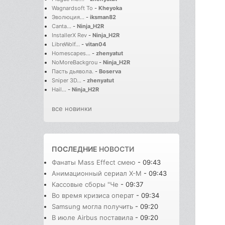
Wagnardsoft To
-
Kheyoka
Эволюция...
-
iksman82
Canta...
-
Ninja_H2R
InstallerX Rev
-
Ninja_H2R
LibreWolf...
-
vitan04
Homescapes...
-
zhenyatut
NoMoreBackgrou
-
Ninja_H2R
Пасть дьявола.
-
Boserva
Sniper 3D...
-
zhenyatut
Hail...
-
Ninja_H2R
все новинки
ПОСЛЕДНИЕ
НОВОСТИ
Фанаты Mass Effect смею
- 09:43
Анимационный сериал X-M
- 09:43
Кассовые сборы "Че
- 09:37
Во время кризиса операт
- 09:34
Samsung могла получить
- 09:20
В июле Airbus поставила
- 09:20