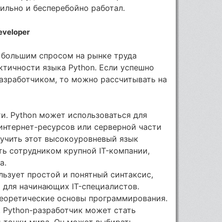
бильно и бесперебойно работал.
veloper
 большим спросом на рынке труда
ктичности языка Python. Если успешно
разработчиком, то можно рассчитывать на
и. Python может использоваться для
интернет-ресурсов или серверной части
зучить этот высокоуровневый язык
ь сотрудником крупной IT-компании,
а.
льзует простой и понятный синтаксис,
 для начинающих IT-специалистов.
теоретические основы программирования.
 Python-разработчик может стать
й точки мира. Он может выбирать