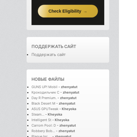
ПОДДЕРЖАТЬ САЙТ
Поддержать сайт
НОВЫЕ ФАЙЛЫ
GUNS UP! Mobil
-
zhenyatut
Крокодильчик С
-
zhenyatut
Day R Premium.
-
zhenyatut
Black Desert M
-
zhenyatut
ASUS GPUTweak
-
Kheyoka
Steam...
-
Kheyoka
Intelligent St
-
Kheyoka
Carrom Pool: D
-
zhenyatut
Robbery Bob...
-
zhenyatut
Plague Inc....
-
zhenyatut