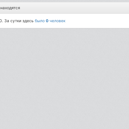
 находятся
0. За сутки здесь
было
0
человек