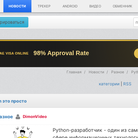
НОВОСТИ
ТРЕКЕР
ANDROID
ВИДЕО
ОБМЕННИК
рироваться
Главная
Новости
Разное
Pyt
категории
|
RSS
n это просто
азное
DimonVideo
Python-разработчик - один из са
сфере информационных технологи