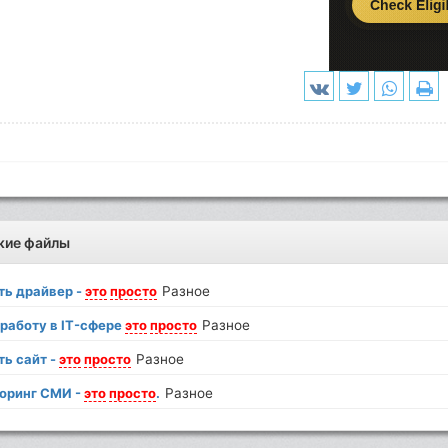
жие файлы
ть драйвер -
это
просто
Разное
 работу в IT-сфере
это
просто
Разное
ть сайт -
это
просто
Разное
оринг СМИ -
это
просто
.
Разное