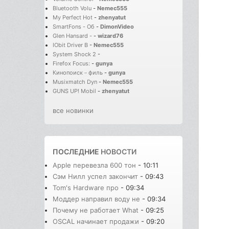
Bluetooth Volu
-
Nemec555
My Perfect Hot
-
zhenyatut
SmartFons - Об
-
DimonVideo
Glen Hansard -
-
wizard76
IObit Driver B
-
Nemec555
System Shock 2
-
Firefox Focus:
-
gunya
Кинопоиск－филь
-
gunya
Musixmatch Dyn
-
Nemec555
GUNS UP! Mobil
-
zhenyatut
все новинки
ПОСЛЕДНИЕ
НОВОСТИ
Apple перевезла 600 тон
- 10:11
Сэм Нилл успел закончит
- 09:43
Tom's Hardware про
- 09:34
Моддер направил воду не
- 09:34
Почему не работает What
- 09:25
OSCAL начинает продажи
- 09:20