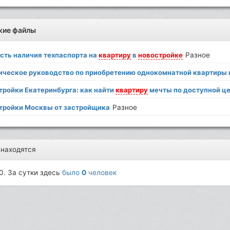
жие файлы
сть наличия техпаспорта на
квартиру
в
новостройке
Разное
ическое руководство по приобретению однокомнатной квартиры
тройки Екатеринбурга: как найти
квартиру
мечты по доступной ц
тройки Москвы от застройщика
Разное
 находятся
0. За сутки здесь
было
0
человек