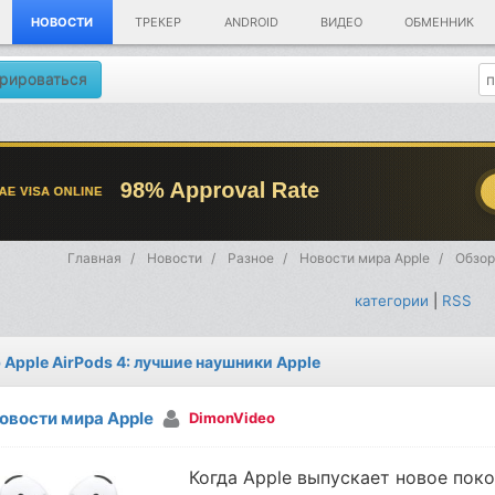
НОВОСТИ
ТРЕКЕР
ANDROID
ВИДЕО
ОБМЕННИК
рироваться
Главная
Новости
Разное
Новости мира Apple
Обзор
категории
|
RSS
 Apple AirPods 4: лучшие наушники Apple
овости мира Apple
DimonVideo
Когда Apple выпускает новое пок