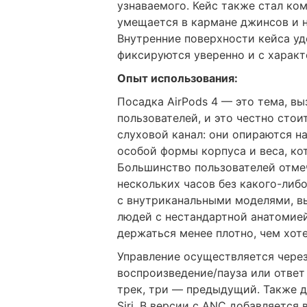
узнаваемого. Кейс также стал ком
умещается в кармане джинсов и 
Внутренние поверхности кейса у
фиксируются уверенно и с харак
Опыт использования:
Посадка AirPods 4 — это тема, 
пользователей, и это честно стои
слуховой канал: они опираются н
особой формы корпуса и веса, ко
Большинство пользователей отме
нескольких часов без какого-ли
с внутриканальными моделями, в
людей с нестандартной анатомие
держаться менее плотно, чем хот
Управление осуществляется через
воспроизведение/пауза или ответ
трек, три — предыдущий. Также 
Siri. В версии с ANC добавляетс