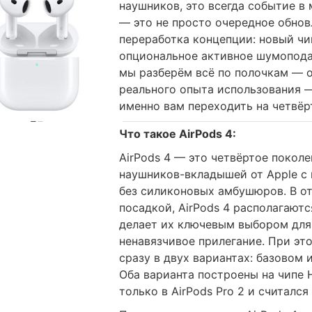
наушников, это всегда событие в
— это не просто очередное обнов
переработка концепции: новый чи
опциональное активное шумопода
мы разберём всё по полочкам — о
реального опыта использования 
именно вам переходить на четвёр
Что такое AirPods 4:
AirPods 4 — это четвёртое покол
наушников-вкладышей от Apple с
без силиконовых амбушюров. В от
посадкой, AirPods 4 располагаютс
делает их ключевым выбором для
ненавязчивое прилегание. При эт
сразу в двух вариантах: базовом
Оба варианта построены на чипе 
только в AirPods Pro 2 и считалс