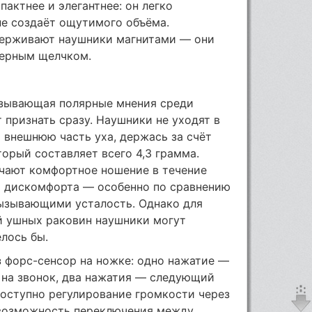
пактнее и элегантнее: он легко
не создаёт ощутимого объёма.
держивают наушники магнитами — они
терным щелчком.
вызывающая полярные мнения среди
т признать сразу. Наушники не уходят в
а внешнюю часть уха, держась за счёт
торый составляет всего 4,3 грамма.
чают комфортное ношение в течение
бо дискомфорта — особенно по сравнению
ызывающими усталость. Однако для
й ушных раковин наушники могут
елось бы.
 форс-сенсор на ножке: одно нажатие —
 на звонок, два нажатия — следующий
доступно регулирование громкости через
я возможность переключения между