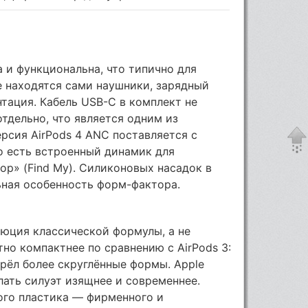
а и функциональна, что типично для
ке находятся сами наушники, зарядный
тация. Кабель USB-C в комплект не
отдельно, что является одним из
ерсия AirPods 4 ANC поставляется с
о есть встроенный динамик для
ор» (Find My). Силиконовых насадок в
ьная особенность форм-фактора.
люция классической формулы, а не
но компактнее по сравнению с AirPods 3:
рёл более скруглённые формы. Apple
лать силуэт изящнее и современнее.
ого пластика — фирменного и