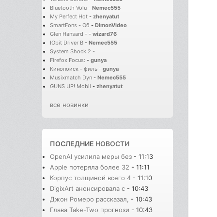
Bluetooth Volu
-
Nemec555
My Perfect Hot
-
zhenyatut
SmartFons - Об
-
DimonVideo
Glen Hansard -
-
wizard76
IObit Driver B
-
Nemec555
System Shock 2
-
Firefox Focus:
-
gunya
Кинопоиск－филь
-
gunya
Musixmatch Dyn
-
Nemec555
GUNS UP! Mobil
-
zhenyatut
все новинки
ПОСЛЕДНИЕ
НОВОСТИ
OpenAI усилила меры без
- 11:13
Apple потеряла более 32
- 11:11
Корпус толщиной всего 4
- 11:10
DigixArt анонсировала с
- 10:43
Джон Ромеро рассказал,
- 10:43
Глава Take-Two прогнози
- 10:43