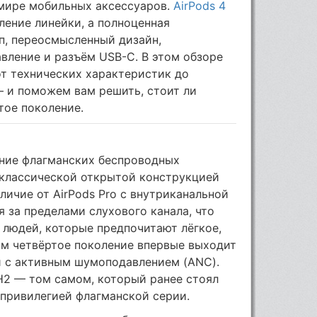
 мире мобильных аксессуаров.
AirPods 4
ление линейки, а полноценная
п, переосмысленный дизайн,
вление и разъём USB-C. В этом обзоре
т технических характеристик до
— и поможем вам решить, стоит ли
тое поколение.
ение флагманских беспроводных
 классической открытой конструкцией
личие от AirPods Pro с внутриканальной
я за пределами слухового канала, что
 людей, которые предпочитают лёгкое,
ом четвёртое поколение впервые выходит
 и с активным шумоподавлением (ANC).
H2 — том самом, который ранее стоял
я привилегией флагманской серии.