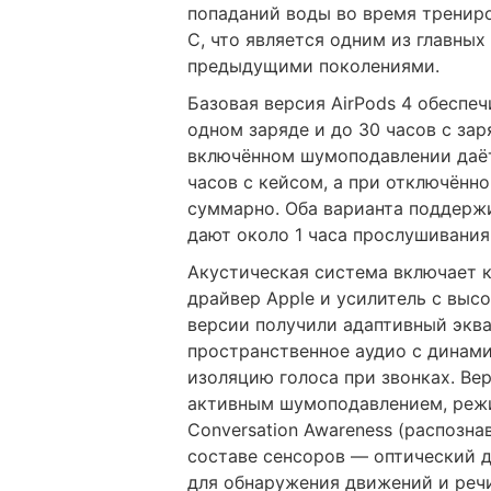
попаданий воды во время трениро
C, что является одним из главных
предыдущими поколениями.
Базовая версия AirPods 4 обеспе
одном заряде и до 30 часов с за
включённом шумоподавлении даёт
часов с кейсом, а при отключённ
суммарно. Оба варианта поддержи
дают около 1 часа прослушивания
Акустическая система включает
драйвер Apple и усилитель с выс
версии получили адаптивный экв
пространственное аудио с динам
изоляцию голоса при звонках. Ве
активным шумоподавлением, реж
Conversation Awareness (распознав
составе сенсоров — оптический д
для обнаружения движений и речи