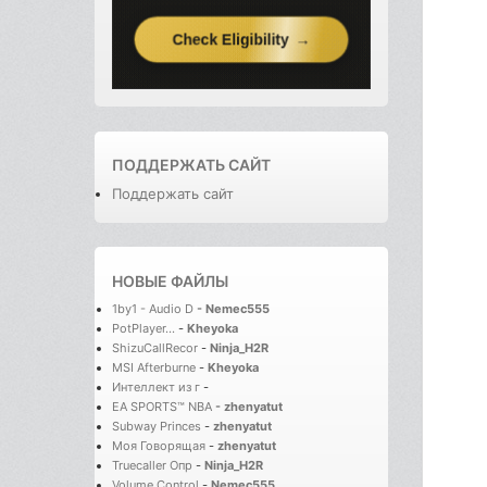
ПОДДЕРЖАТЬ САЙТ
Поддержать сайт
НОВЫЕ ФАЙЛЫ
1by1 - Audio D
-
Nemec555
PotPlayer...
-
Kheyoka
ShizuCallRecor
-
Ninja_H2R
MSI Afterburne
-
Kheyoka
Интеллект из г
-
EA SPORTS™ NBA
-
zhenyatut
Subway Princes
-
zhenyatut
Моя Говорящая
-
zhenyatut
Truecaller Опр
-
Ninja_H2R
Volume Control
-
Nemec555