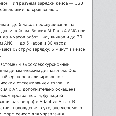
вок. Тип разъёма зарядки кейса — USB-
 обновлений по сравнению с
чивает до 5 часов прослушивания на
рядным кейсом. Версия AirPods 4 ANC при
 до 4 часов работы наушников и до 20
ом ANC — до 5 часов и 30 часов
вают быструю зарядку: 5 минут в кейсе
.
 кастомный высокоэкскурсионный
оким динамическим диапазоном. Обе
алайзер, персонализированное
ическим отслеживанием головы и
рсия с ANC дополнительно оснащена
имом прозрачности, функцией
ания разговора) и Adaptive Audio. В
атчик нахождения в ухе, акселерометр
, форс-сенсор для управления.