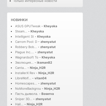
Только интересные новости
НОВИНКИ
ASUS GPUTweak
-
Kheyoka
Steam...
-
Kheyoka
Intelligent St
-
Kheyoka
Carrom Pool: D
-
zhenyatut
Robbery Bob...
-
zhenyatut
Plague Inc....
-
zhenyatut
Wagnardsoft To
-
Kheyoka
Эволюция...
-
iksman82
Canta...
-
Ninja_H2R
InstallerX Rev
-
Ninja_H2R
LibreWolf...
-
vitan04
Homescapes...
-
zhenyatut
NoMoreBackgrou
-
Ninja_H2R
Пасть дьявола.
-
Boserva
Sniper 3D...
-
zhenyatut
Hail...
-
Ninja_H2R