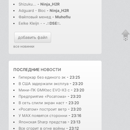
Shizuku...
-
Ninja_H2R
Adguard - Bloc
-
Ninja_H2R
Файловый менед
-
Muhoflu
Eelke Kleijn -
-
.::DSE::.
добавить файл
все новинки
ПОСЛЕДНИЕ
НОВОСТИ
Гиперкар без единого эк
- 23:25
В США задержали эксплуа
- 23:20
Мини-ПК GMKtec EVO-X3 с
- 23:20
Предприятие «Росатома»
- 23:20
В сеть слили экран наст
- 23:20
«Росатом» построит ветр
- 23:20
У MAX появятся сторонни
- 23:16
Японская Sharp представ
- 23:13
Все сгорит в огне войны
- 23:12