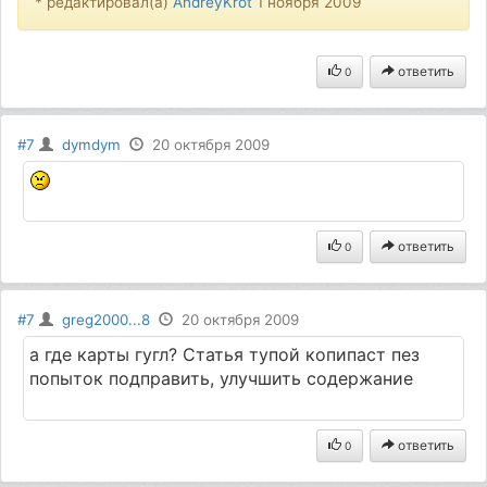
* редактировал(а)
AndreyKrot
1 ноября 2009
ответить
0
#7
dymdym
20 октября 2009
ответить
0
#7
greg2000...8
20 октября 2009
а где карты гугл? Статья тупой копипаст пез
попыток подправить, улучшить содержание
ответить
0