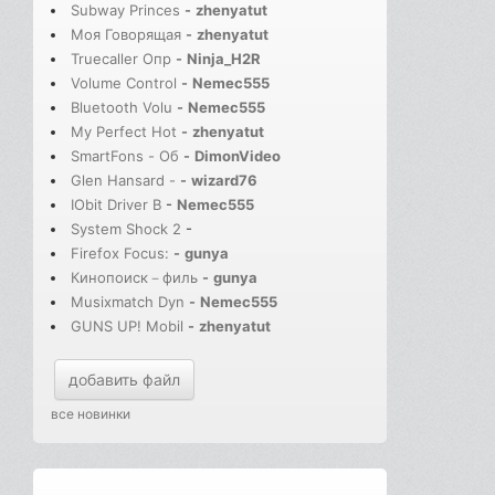
Subway Princes
-
zhenyatut
Моя Говорящая
-
zhenyatut
Truecaller Опр
-
Ninja_H2R
Volume Control
-
Nemec555
Bluetooth Volu
-
Nemec555
My Perfect Hot
-
zhenyatut
SmartFons - Об
-
DimonVideo
Glen Hansard -
-
wizard76
IObit Driver B
-
Nemec555
System Shock 2
-
Firefox Focus:
-
gunya
Кинопоиск－филь
-
gunya
Musixmatch Dyn
-
Nemec555
GUNS UP! Mobil
-
zhenyatut
добавить файл
все новинки