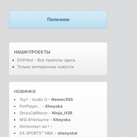
Полезное
НАШИ ПРОЕКТЫ
DVPrikol - Все приколы здесь
Только интересные новости
НОВИНКИ
1by1 - Audio D
-
Nemec555
PotPlayer...
-
Kheyoka
ShizuCallRecor
-
Ninja_H2R
MSI Afterburne
-
Kheyoka
Интеллект из г
-
EA SPORTS™ NBA
-
zhenyatut