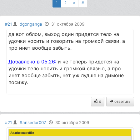
1
2
»
#
#21
dgonganga
31 октября 2009
да вот облом, выход один придется тело на
удочки носить и говорить на громкой связи, а
про инет вообще забыть.
-------------
Добавлено в 05.26:
и че теперь придется на
удочки тело носить и громкой связью, а про
инет вообще забыть, нет уж лудше на димоне
посижу.
ответить
0
#21
Sansedor007
30 октября 2009
Anarhoamorallist