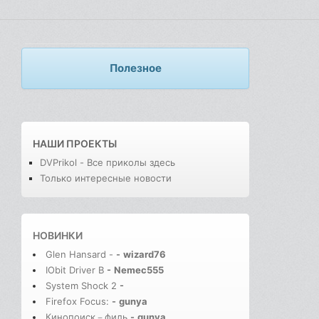
Полезное
НАШИ ПРОЕКТЫ
DVPrikol - Все приколы здесь
Только интересные новости
НОВИНКИ
Glen Hansard -
-
wizard76
IObit Driver B
-
Nemec555
System Shock 2
-
Firefox Focus:
-
gunya
Кинопоиск－филь
-
gunya