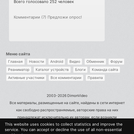
Всего голосовало 252 человек
Комментарии (7)
Предложи опрос!
Меню сайта
Главная
Новости
Android
Видео
Обменник
Форум
Реаниматор
Каталог устройств
Блоги
Команда сайта
Активные участники
Все комментарии
Правила
2003-2026 DimonVideo
Все материалы, размещенные на сайте, найдены в сети интернет
как свободно распространяемые, авторские права на них
принадлежат исключительно их авторам, если возникли
This website uses cookies to collect statistics and improve the
претензии - пишите на admin@dimonvideo.ru
service. You can accept or decline the use of all non-essential
Политика в отношении обработки персональных данных