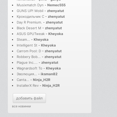
Musixmatch Dyn
-
Nemec555
GUNS UP! Mobil
-
zhenyatut
Крокодильчик С
-
zhenyatut
Day R Premium.
-
zhenyatut
Black Desert M
-
zhenyatut
ASUS GPUTweak
-
Kheyoka
Steam...
-
Kheyoka
Intelligent St
-
Kheyoka
Carrom Pool: D
-
zhenyatut
Robbery Bob...
-
zhenyatut
Plague Inc....
-
zhenyatut
Wagnardsoft To
-
Kheyoka
Эволюция...
-
iksman82
Canta...
-
Ninja_H2R
InstallerX Rev
-
Ninja_H2R
добавить файл
все новинки