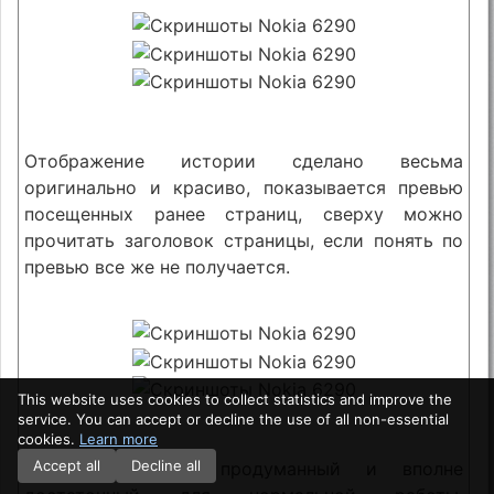
Отображение истории сделано весьма
оригинально и красиво, показывается превью
посещенных ранее страниц, сверху можно
прочитать заголовок страницы, если понять по
превью все же не получается.
This website uses cookies to collect statistics and improve the
service. You can accept or decline the use of all non-essential
cookies.
Learn more
Accept all
Decline all
Сервис закладок продуманный и вполне