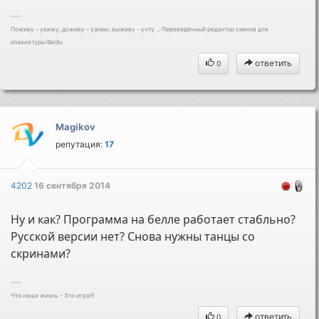
---
Поживу - увижу, доживу - узнаю, выживу - учту ... Переведённый редактор скинов для
клавиатуры Baidu
ответить
0
Magikov
репутация:
17
4202
16 сентября 2014
Ну и как? Программа на белле работает стабльно?
Русской версии нет? Снова нужны танцы со
скринами?
---
Что наша жизнь - Это игра!!!
ответить
0