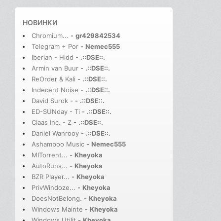
НОВИНКИ
Chromium...
-
gr429842534
Telegram + Por
-
Nemec555
Iberian - Hidd
-
.::DSE::.
Armin van Buur
-
.::DSE::.
ReOrder & Kali
-
.::DSE::.
Indecent Noise
-
.::DSE::.
David Surok -
-
.::DSE::.
ED-SUNday - Ti
-
.::DSE::.
Claas Inc. - Z
-
.::DSE::.
Daniel Wanrooy
-
.::DSE::.
Ashampoo Music
-
Nemec555
MITorrent...
-
Kheyoka
AutoRuns...
-
Kheyoka
BZR Player...
-
Kheyoka
PrivWindoze...
-
Kheyoka
DoesNotBelong.
-
Kheyoka
Windows Mainte
-
Kheyoka
Windows Utilit
-
Kheyoka