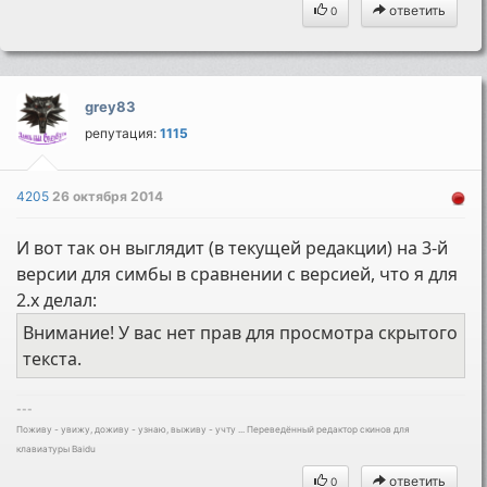
ответить
0
grey83
репутация:
1115
4205
26 октября 2014
И вот так он выглядит (в текущей редакции) на 3-й
версии для симбы в сравнении с версией, что я для
2.х делал:
Внимание! У вас нет прав для просмотра скрытого
текста.
---
Поживу - увижу, доживу - узнаю, выживу - учту ... Переведённый редактор скинов для
клавиатуры Baidu
ответить
0