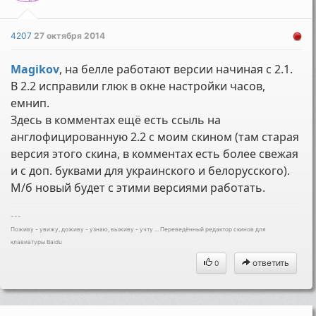
4207
27 октября 2014
Magikov
, на белле работают версии начиная с 2.1.
В 2.2 исправили глюк в окне настройки часов,
емнип.
Здесь в комментах ещё есть ссыль на
англофицированную 2.2 с моим скином (там старая
версия этого скина, в комментах есть более свежая
и с доп. буквами для украинского и белорусского).
М/б новый будет с этими версиями работать.
---
Поживу - увижу, доживу - узнаю, выживу - учту ... Переведённый редактор скинов для
клавиатуры Baidu
ответить
0