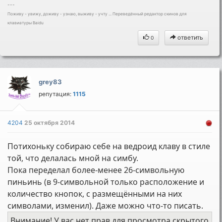
---
Поживу - увижу, доживу - узнаю, выживу - учту ... Переведённый редактор скинов для
клавиатуры Baidu
ответить
0
grey83
репутация:
1115
4204
25 октября 2014
Потихоньку собираю себе на ведроид клаву в стиле
той, что делалась мной на симбу.
Пока переделал более-менее 26-символьную
пиньинь (в 9-символьной только расположение и
количество кнопок, с размещёнными на них
символами, изменил). Даже можно что-то писать.
Внимание! У вас нет прав для просмотра скрытого