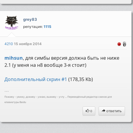
grey83
репутация:
1115
4210
15 ноября 2014
mihsun
, для симбы версия должна быть не ниже
2.1 (у меня на н8 вообще 3-я стоит)
Дополнительный скрин #1
(178,35 Kb)
---
Поживу - увижу, доживу - узнаю, выживу - учту ... Переведённый редактор скинов для
клавиатуры Baidu
ответить
0