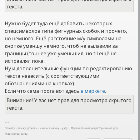
текста.
Нужно будет туда ещё добавить некоторых
спецсимволов типа фигнурных скобок и прочего,
но немного. Ещё расстояние м/у символами на
кнопке уменшу немного, чтоб не вылазили за
границы (точнее уже уменьшил, но til ещё не
исправлял пока.
Ну и дополнительные функции по редактированию
текста навесить (с соответствующими
обозначениями на кнопках).
Если что сама прога вот здесь
в маркете
.
Внимание! У вас нет прав для просмотра скрытого
текста.
---
Поживу - увижу, доживу - узнаю, выживу - учту ... Переведённый редактор скинов для
клавиатуры Baidu