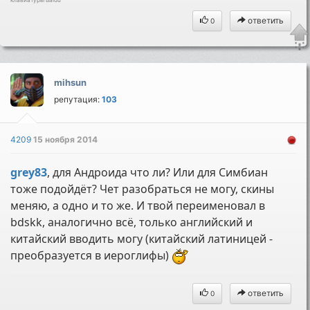
клавиатуры Baidu
ответить
0
mihsun
репутация:
103
4209
15 ноября 2014
grey83
, для Андроида что ли? Или для Симбиан
тоже подойдёт? Чет разобраться не могу, скины
меняю, а одно и то же. И твой переименовал в
bdskk, аналогично всё, только английский и
китайский вводить могу (китайский латиницей -
преобразуется в иероглифы)
ответить
0