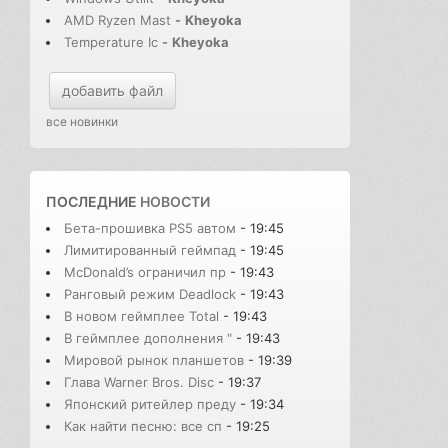
AMD Ryzen Mast
-
Kheyoka
Temperature Ic
-
Kheyoka
добавить файл
все новинки
ПОСЛЕДНИЕ
НОВОСТИ
Бета-прошивка PS5 автом
- 19:45
Лимитированный геймпад
- 19:45
McDonald’s ограничил пр
- 19:43
Ранговый режим Deadlock
- 19:43
В новом геймплее Total
- 19:43
В геймплее дополнения "
- 19:43
Мировой рынок планшетов
- 19:39
Глава Warner Bros. Disc
- 19:37
Японский ритейлер преду
- 19:34
Как найти песню: все сп
- 19:25