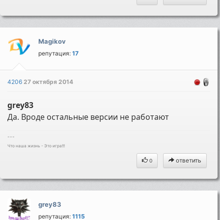
Magikov
репутация:
17
4206
27 октября 2014
grey83
Да. Вроде остальные версии не работают
---
Что наша жизнь - Это игра!!!
ответить
0
grey83
репутация:
1115