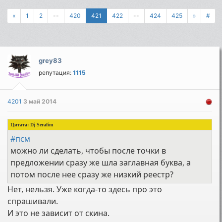
«
1
2
--
420
421
422
--
424
425
»
#
grey83
репутация:
1115
4201
3 май 2014
Цитата:
Dj Serafim
#псм
можно ли сделать, чтобы после точки в
предложении сразу же шла заглавная буква, а
потом после нее сразу же низкий реестр?
Нет, нельзя. Уже когда-то здесь про это
спрашивали.
И это не зависит от скина.