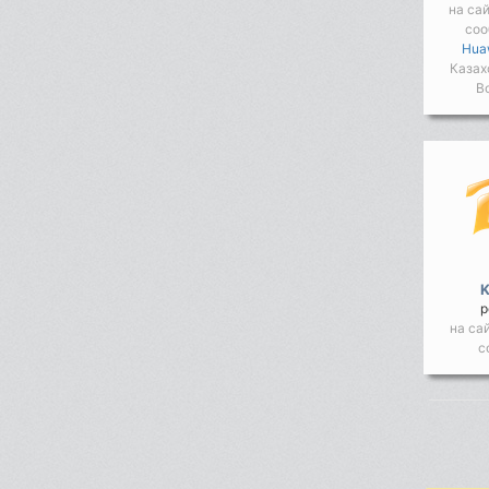
на са
соо
Hua
Казах
В
р
на са
с