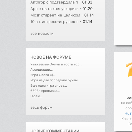
Anthropic подтвердила п
- 01:33
Apple пытается ускорить
- 01:20
Мозг стареет не целиком
- 01:14
10 антистресс-игрушек н
- 01:14
все новости
НОВОЕ НА
ФОРУМЕ
Уважаемые Омичи и гости гор...
Ассоциации...
Игра Слова =)...
Игра на две последние буквы...
Еще одна игра слова...
6303с прошивка...
Гараж...
ре
на са
весь форум
соо
Hua
Казах
В
НОВЫЕ КОММЕНТАРИИ