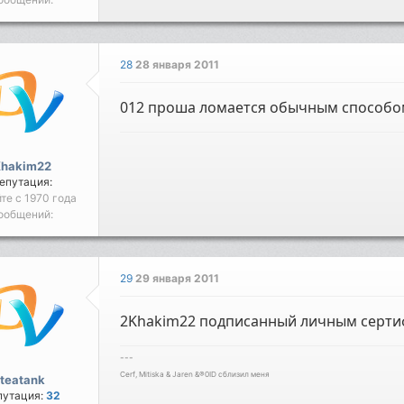
28
28 января 2011
012 проша ломается обычным способо
Khakim22
епутация:
йте с 1970 года
ообщений:
29
29 января 2011
2Khakim22 подписанный личным сертифи
---
Cerf, Mitiska & Jaren &®0ID сблизил меня
teatank
путация:
32