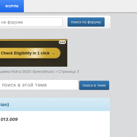
ФОРУМ
шивка Nokia 5630 XpressMusic » Страница 3
ian)
 013.009