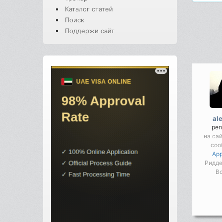
Каталог статей
Поиск
Поддержи сайт
al
реп
на са
соо
App
Ридде
Во