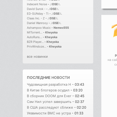
Indecent Noise
-
.::DSE::.
David Surok -
-
.::DSE::.
ED-SUNday - Ti
-
.::DSE::.
Claas Inc. - Z
-
.::DSE::.
Daniel Wanrooy
-
.::DSE::.
Ashampoo Music
-
Nemec555
MITorrent...
-
Kheyoka
AutoRuns...
-
Kheyoka
BZR Player...
-
Kheyoka
PrivWindoze...
-
Kheyoka
р
все новинки
на са
с
ПОСЛЕДНИЕ
НОВОСТИ
Чудовищная разработка H
- 03:43
В Китае блогеров осудил
- 03:20
В сборник DOOM для Ever
- 02:45
Сэм Нил успел завершить
- 02:37
В США расследуют сближе
- 02:20
Уязвимости BMC не устра
- 01:33