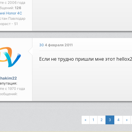
йте с 2006 года
бщений:
126
wei Honor 4C
стан Павлодар
озраст - 51
30
4 февраля 2011
Если не трудно пришли мне этот hellox2
Khakim22
епутация:
йте с 1970 года
ообщений:
«
1
2
3
4
»