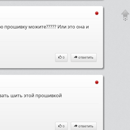
 прошивку можите????? Или это она и
ответить
0
овать шить этой прошивкой
ответить
0