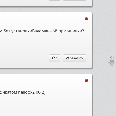
м без установкиВзломанной приошивки?
ответить
0
катом helloox2.00(2)