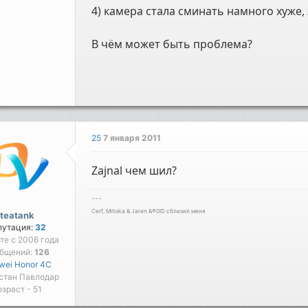
4) камера стала сминать намного хуже, 
В чём может быть проблема?
25
7 января 2011
Zajnal чем шил?
---
Cerf, Mitiska & Jaren &®0ID сблизил меня
teatank
путация:
32
йте с 2006 года
бщений:
126
wei Honor 4C
стан Павлодар
озраст - 51