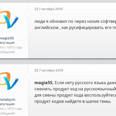
22
7 октября 2010
люди я обновил по через нокия софтвер
английском , как русифицировать его по
magia55
епутация:
йте с 1970 года
ообщений:
23
7 октября 2010
magia55,
Если нету русского языка даж
сменить продукт код на русскоязычный
для смены продукт кода воспользуйте
hotabych
продукт кодов найдете в шапке темы.
епутация:
йте с 1970 года
ообщений: