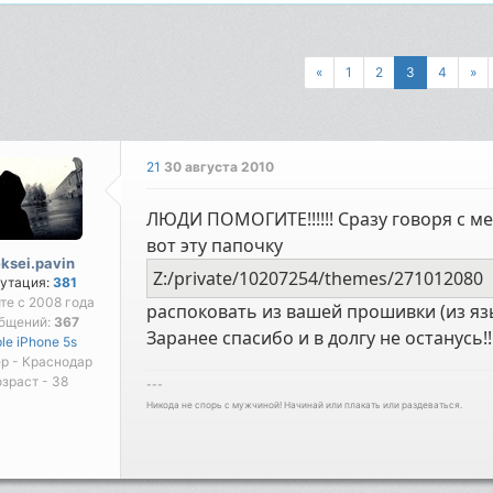
«
1
2
3
4
»
21
30 августа 2010
ЛЮДИ ПОМОГИТЕ!!!!!! Сразу говоря с м
вот эту папочку
eksei.pavin
Z:/private/10207254/themes/271012080
утация:
381
йте с 2008 года
распоковать из вашей прошивки (из язы
бщений:
367
Заранее спасибо и в долгу не останусь!!
le iPhone 5s
р - Краснодар
зраст - 38
---
Никода не спорь с мужчиной! Начинай или плакать или раздеваться.