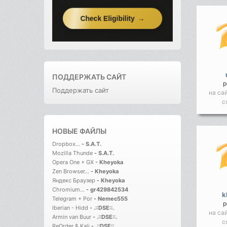
ПОДДЕРЖАТЬ САЙТ
р
Поддержать сайт
на са
с
НОВЫЕ ФАЙЛЫ
Dropbox...
-
S.A.T.
Mozilla Thunde
-
S.A.T.
Opera One + GX
-
Kheyoka
Zen Browser...
-
Kheyoka
Яндекс Браузер
-
Kheyoka
Chromium...
-
gr429842534
k
Telegram + Por
-
Nemec555
р
Iberian - Hidd
-
.::DSE::.
на са
Armin van Buur
-
.::DSE::.
с
ReOrder & Kali
-
.::DSE::.