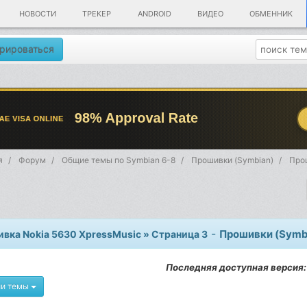
НОВОСТИ
ТРЕКЕР
ANDROID
ВИДЕО
ОБМЕННИК
рироваться
я
Форум
Общие темы по Symbian 6-8
Прошивки (Symbian)
Про
-
Прошивки (Symb
вка Nokia 5630 XpressMusic » Страница 3
Последняя доступная версия:
ии темы