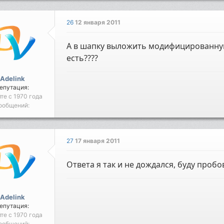
26
12 января 2011
А в шапку выложить модифицированную
есть????
Adelink
епутация:
йте с 1970 года
ообщений:
27
17 января 2011
Ответа я так и не дождался, буду проб
Adelink
епутация:
йте с 1970 года
ообщений: