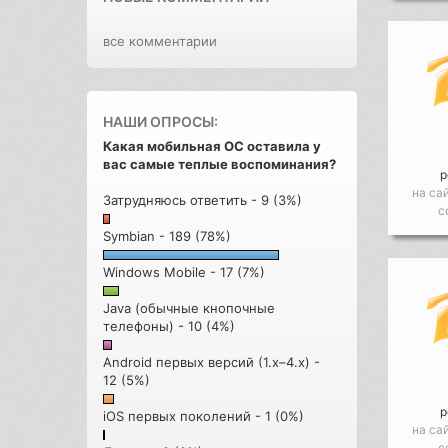
все комментарии
НАШИ ОПРОСЫ:
Какая мобильная ОС оставила у
вас самые теплые воспоминания?
р
на са
Затрудняюсь ответить - 9 (3%)
с
Symbian - 189 (78%)
Windows Mobile - 17 (7%)
Java (обычные кнопочные
телефоны) - 10 (4%)
Android первых версий (1.x–4.x) -
12 (5%)
р
iOS первых поколений - 1 (0%)
на са
с