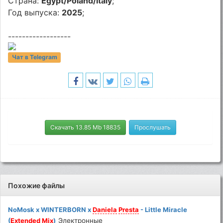
Страна:
Egypt/Poland/Italy
;
Год выпуска:
2025
;
------------------
Чат в Telegram
Скачать 13.85 Mb 18835
Прослушать
Похожие файлы
NoMosk x WINTERBORN x
Daniela
Presta
- Little Miracle
(
Extended
Mix
)
Электронные