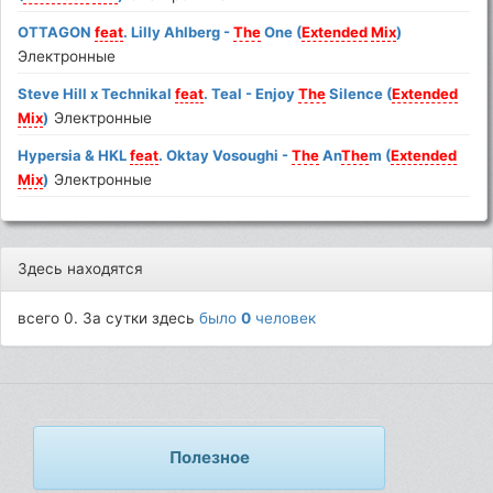
OTTAGON
feat
. Lilly Ahlberg -
The
One (
Extended
Mix
)
Электронные
Steve Hill x Technikal
feat
. Teal - Enjoy
The
Silence (
Extended
Mix
)
Электронные
Hypersia & HKL
feat
. Oktay Vosoughi -
The
An
The
m (
Extended
Mix
)
Электронные
Здесь находятся
всего 0. За сутки здесь
было
0
человек
Полезное