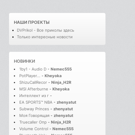
НАШИ ПРОЕКТЫ
DVPrikol - Все приколы здесь
Только интересные новости
НОВИНКИ
1by1 - Audio D
-
Nemec555
PotPlayer...
-
Kheyoka
ShizuCallRecor
-
Ninja_H2R
MSI Afterburne
-
Kheyoka
Интеллект из г
-
EA SPORTS™ NBA
-
zhenyatut
Subway Princes
-
zhenyatut
Моя Говорящая
-
zhenyatut
Truecaller Опр
-
Ninja_H2R
Volume Control
-
Nemec555