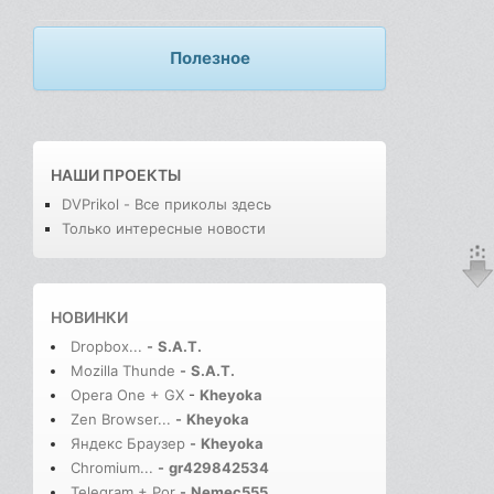
Полезное
НАШИ ПРОЕКТЫ
DVPrikol - Все приколы здесь
Только интересные новости
НОВИНКИ
Dropbox...
-
S.A.T.
Mozilla Thunde
-
S.A.T.
Opera One + GX
-
Kheyoka
Zen Browser...
-
Kheyoka
Яндекс Браузер
-
Kheyoka
Chromium...
-
gr429842534
Telegram + Por
-
Nemec555