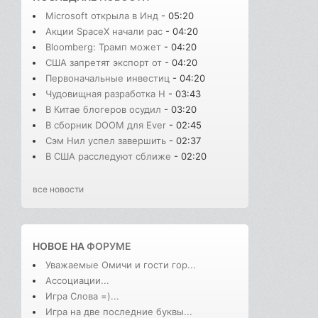
Microsoft открыла в Инд
- 05:20
Акции SpaceX начали рас
- 04:20
Bloomberg: Трамп может
- 04:20
США запретят экспорт от
- 04:20
Первоначальные инвестиц
- 04:20
Чудовищная разработка H
- 03:43
В Китае блогеров осудил
- 03:20
В сборник DOOM для Ever
- 02:45
Сэм Нил успел завершить
- 02:37
В США расследуют сближе
- 02:20
все новости
НОВОЕ НА
ФОРУМЕ
Уважаемые Омичи и гости гор...
Ассоциации...
Игра Слова =)...
Игра на две последние буквы...