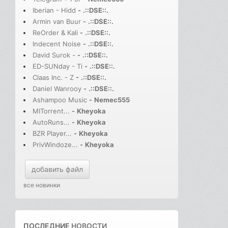
Iberian - Hidd
-
.::DSE::.
Armin van Buur
-
.::DSE::.
ReOrder & Kali
-
.::DSE::.
Indecent Noise
-
.::DSE::.
David Surok -
-
.::DSE::.
ED-SUNday - Ti
-
.::DSE::.
Claas Inc. - Z
-
.::DSE::.
Daniel Wanrooy
-
.::DSE::.
Ashampoo Music
-
Nemec555
MITorrent...
-
Kheyoka
AutoRuns...
-
Kheyoka
BZR Player...
-
Kheyoka
PrivWindoze...
-
Kheyoka
добавить файл
все новинки
ПОСЛЕДНИЕ
НОВОСТИ