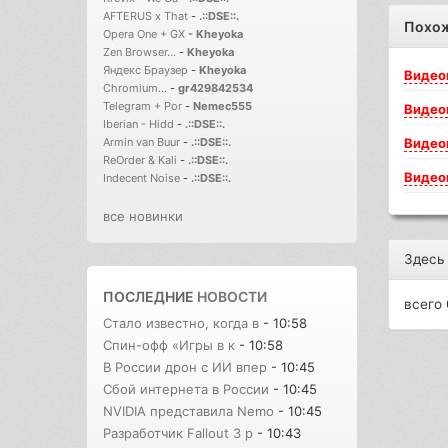
AFTERUS x That
-
.::DSE::.
Похо
Opera One + GX
-
Kheyoka
Zen Browser...
-
Kheyoka
Яндекс Браузер
-
Kheyoka
Видео
Chromium...
-
gr429842534
Telegram + Por
-
Nemec555
Видео
Iberian - Hidd
-
.::DSE::.
Видео
Armin van Buur
-
.::DSE::.
ReOrder & Kali
-
.::DSE::.
Видео
Indecent Noise
-
.::DSE::.
все новинки
Здесь
ПОСЛЕДНИЕ
НОВОСТИ
всего 
Стало известно, когда в
- 10:58
Спин-офф «Игры в к
- 10:58
В России дрон с ИИ впер
- 10:45
Сбой интернета в России
- 10:45
NVIDIA представила Nemo
- 10:45
Разработчик Fallout 3 р
- 10:43