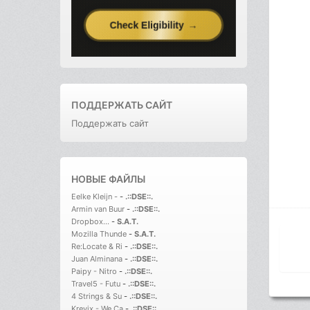
ПОДДЕРЖАТЬ САЙТ
Поддержать сайт
НОВЫЕ ФАЙЛЫ
Eelke Kleijn -
-
.::DSE::.
Armin van Buur
-
.::DSE::.
Dropbox...
-
S.A.T.
Mozilla Thunde
-
S.A.T.
Re:Locate & Ri
-
.::DSE::.
Juan Alminana
-
.::DSE::.
Paipy - Nitro
-
.::DSE::.
Travel5 - Futu
-
.::DSE::.
4 Strings & Su
-
.::DSE::.
Krevix - We Ca
-
.::DSE::.