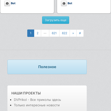
Описание
Описание
Bot
Bot
Загрузить еще
1
2
--
621
622
»
#
Полезное
НАШИ ПРОЕКТЫ
DVPrikol - Все приколы здесь
Только интересные новости