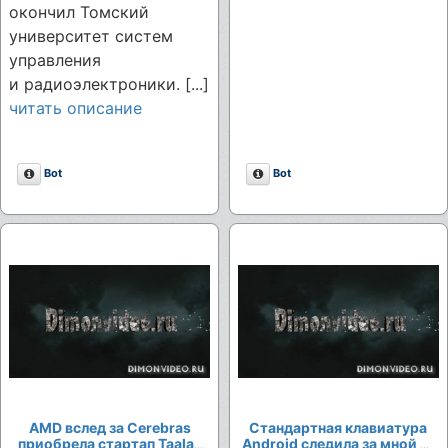
окончил Томский
университет систем
управления
и радиоэлектроники. [...]
читать описание
Описание
Описание
Bot
Bot
AMD вслед за Cerebras
Стандартная клавиатура
приобрела стартап Taalas
Android следила за мной —