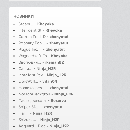
НОВИНКИ
Steam...
-
Kheyoka
Intelligent St
-
Kheyoka
Carrom Pool: D
-
zhenyatut
Robbery Bob...
-
zhenyatut
Plague Inc....
-
zhenyatut
Wagnardsoft To
-
Kheyoka
Эволюция...
-
iksman82
Canta...
-
Ninja_H2R
InstallerX Rev
-
Ninja_H2R
LibreWolf...
-
vitan04
Homescapes...
-
zhenyatut
NoMoreBackgrou
-
Ninja_H2R
Пасть дьявола.
-
Boserva
Sniper 3D...
-
zhenyatut
Hail...
-
Ninja_H2R
Shizuku...
-
Ninja_H2R
Adguard - Bloc
-
Ninja_H2R