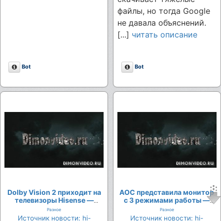
файлы, но тогда Google
не давала объяснений.
[...]
читать описание
Описание
Описание
Bot
Bot
Dolby Vision 2 приходит на
AOC представила монитор
телевизоры Hisense —
с 3 режимами работы —
какие модели получат
что он умеет
Разное
Разное
обновление
Источник новости: hi-
Источник новости: hi-