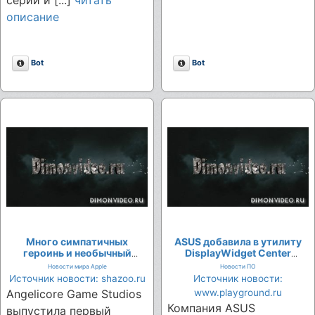
описание
Описание
Описание
Bot
Bot
Много симпатичных
ASUS добавила в утилиту
героинь и необычный
DisplayWidget Center
сеттинг в трейлере
управление мониторами
Новости мира Apple
Новости ПО
тактической sci-fi RPG
через ИИ-агентов - голосом
Источник новости: shazoo.ru
Источник новости:
Angelic Dark Symphony
и текстом
Angelicore Game Studios
www.playground.ru
Компания ASUS
выпустила первый