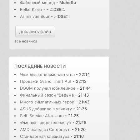
Файловый менед
-
Muhoflu
Eelke Kleijn -
-
.::DSE::.
Armin van Buur
-
.::DSE::.
добавить файл
все новинки
ПОСЛЕДНИЕ
НОВОСТИ
Чем дышат космонавты на
- 22:14
Продажи Grand Theft Aut
- 22:12
DOOM получил юбилейное
- 21:44
Финальный сезон "Ведьма
- 21:43
Много симпатичных герои
- 21:43
ASUS добавила в утилиту
- 21:36
Self-Service AI: как ко
- 21:25
«Умная» гидрогелевая уп
- 21:25
AMD вслед за Cerebras п
- 21:20
Стандартная клавиатура
- 21:16