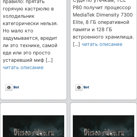
правило: прятать
P80 получит процессор
горячую кастрюлю в
MediaTek Dimensity 7300
холодильник
Elite, 8 ГБ оперативной
категорически нельзя.
памяти и 128 ГБ
Но мало кто
встроенного хранилища.
задумывается, вредит
[...]
читать описание
ли это технике, самой
еде или это просто
устаревший миф [...]
читать описание
Описание
Описание
Bot
Bot