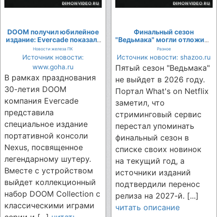
DOOM получил юбилейное
Финальный сезон
издание: Evercade показала
"Ведьмака" могли отложить
лимитированную консоль и
до 2027 года
Новости железа ПК
Разное
картридж
Источник новости:
Источник новости: shazoo.ru
www.goha.ru
Пятый сезон "Ведьмака"
В рамках празднования
не выйдет в 2026 году.
30-летия DOOM
Портал What's on Netflix
компания Evercade
заметил, что
представила
стриминговый сервис
специальное издание
перестал упоминать
портативной консоли
финальный сезон в
Nexus, посвященное
списке своих новинок
легендарному шутеру.
на текущий год, а
Вместе с устройством
источники изданий
выйдет коллекционный
подтвердили перенос
набор DOOM Collection с
релиза на 2027-й. [...]
классическими играми
читать описание
серии и [...]
читать