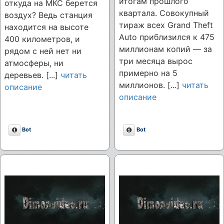
итогам прошлого
откуда на МКС берется
квартала. Совокупный
воздух? Ведь станция
тираж всех Grand Theft
находится на высоте
Auto приблизился к 475
400 километров, и
миллионам копий — за
рядом с ней нет ни
три месяца вырос
атмосферы, ни
примерно на 5
деревьев. [...]
читать
миллионов. [...]
читать
описание
описание
Описание
Описание
Bot
Bot