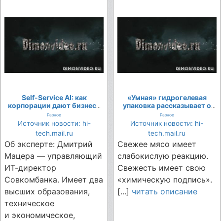
Self-Service AI: как
«Умная» гидрогелевая
корпорации дают бизнесу
упаковка рассказывает о
скорость без потери
свежести мяса
Разное
Разное
контроля
Источник новости: hi-
Источник новости: hi-
tech.mail.ru
tech.mail.ru
Об эксперте: Дмитрий
Свежее мясо имеет
Мацера — управляющий
слабокислую реакцию.
ИТ-директор
Свежесть имеет свою
Совкомбанка. Имеет два
«химическую подпись».
высших образования,
[...]
читать описание
техническое
и экономическое,