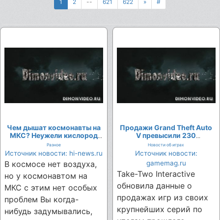
1
2
--
621
622
»
#
Чем дышат космонавты на
Продажи Grand Theft Auto
МКС? Неужели кислород
V превысили 230
доставляют с Земли?
миллионов копий
Разное
Новости об играх
Источник новости: hi-news.ru
Источник новости:
В космосе нет воздуха,
gamemag.ru
Take-Two Interactive
но у космонавтом на
обновила данные о
МКС с этим нет особых
продажах игр из своих
проблем Вы когда-
крупнейших серий по
нибудь задумывались,