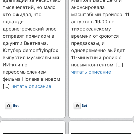
тысячелетий, но мало
анонсировала
кто ожидал, что
масштабный трейлер. 11
однажды
августа в 19:00 по
древнегреческий эпос
тихоокеанскому
отправят прямиком в
времени откроются
джунгли Вьетнама.
предзаказы, и
Ютубер demonflyingfox
одновременно выйдет
выпустил музыкальный
11-минутный ролик с
ИИ-клип с
новым контентом. [...]
переосмыслением
читать описание
фильма Нолана в новом
[...]
читать описание
Описание
Описание
Bot
Bot