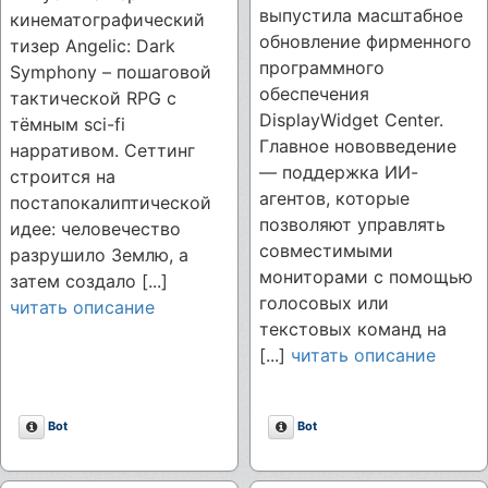
выпустила масштабное
кинематографический
обновление фирменного
тизер Angelic: Dark
программного
Symphony – пошаговой
обеспечения
тактической RPG с
DisplayWidget Center.
тёмным sci-fi
Главное нововведение
нарративом. Сеттинг
— поддержка ИИ-
строится на
агентов, которые
постапокалиптической
позволяют управлять
идее: человечество
совместимыми
разрушило Землю, а
мониторами с помощью
затем создало [...]
голосовых или
читать описание
текстовых команд на
[...]
читать описание
Описание
Описание
Bot
Bot