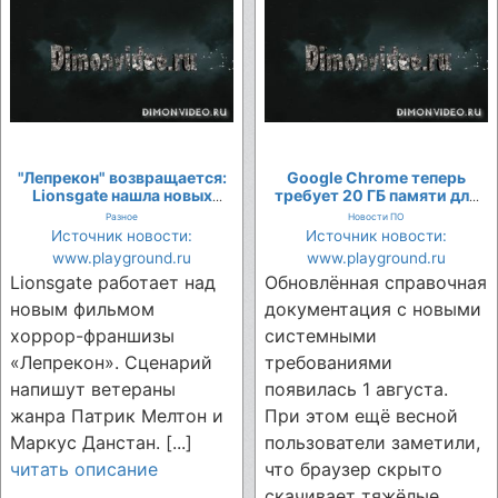
"Лепрекон" возвращается:
Google Chrome теперь
Lionsgate нашла новых
требует 20 ГБ памяти для
режиссёров для девятого
работы встроенного ИИ
Разное
Новости ПО
фильма культовой хоррор-
Источник новости:
Источник новости:
франшизы
www.playground.ru
www.playground.ru
Lionsgate работает над
Обновлённая справочная
новым фильмом
документация с новыми
хоррор-франшизы
системными
«Лепрекон». Сценарий
требованиями
напишут ветераны
появилась 1 августа.
жанра Патрик Мелтон и
При этом ещё весной
Маркус Данстан. [...]
пользователи заметили,
читать описание
что браузер скрыто
скачивает тяжёлые