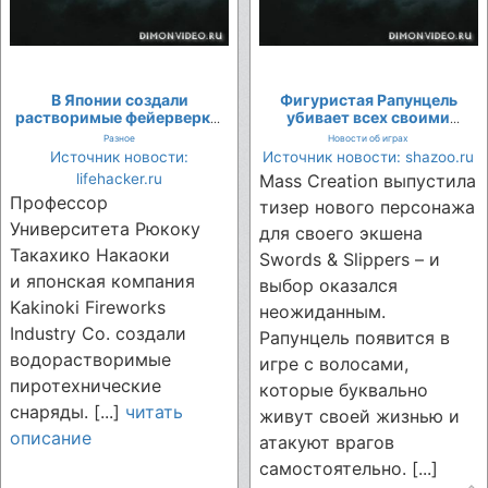
В Японии создали
Фигуристая Рапунцель
растворимые фейерверки,
убивает всех своими
которые почти не
локанами в трейлере новой
Разное
Новости об играх
оставляют отходов
героини экшена Swords &
Источник новости:
Источник новости: shazoo.ru
Slippers
lifehacker.ru
Mass Creation выпустила
Профессор
тизер нового персонажа
Университета Рюкоку
для своего экшена
Такахико Накаоки
Swords & Slippers – и
и японская компания
выбор оказался
Kakinoki Fireworks
неожиданным.
Industry Co. создали
Рапунцель появится в
водорастворимые
игре с волосами,
пиротехнические
которые буквально
снаряды. [...]
читать
живут своей жизнью и
описание
атакуют врагов
самостоятельно. [...]