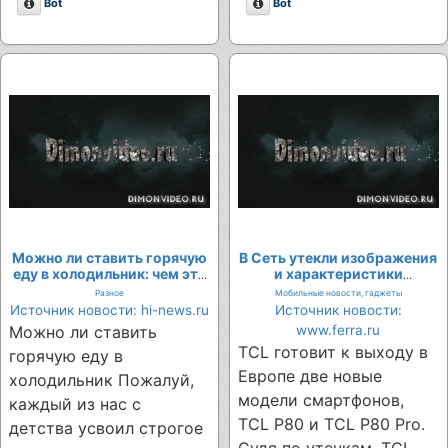
Описание
Описание
Bot
Bot
Можно ли ставить горячую
В Cеть утекли изображения
еду в холодильник: чем это
и характеристики
на самом деле грозит
смартфонов TCL P80 и P80
Разное
Мобильные новости, гаджеты
Pro
Источник новости: hi-news.ru
Источник новости:
Можно ли ставить
www.ferra.ru
TCL готовит к выходу в
горячую еду в
Европе две новые
холодильник Пожалуй,
модели смартфонов,
каждый из нас с
TCL P80 и TCL P80 Pro.
детства усвоил строгое
Судя по утечкам, TCL