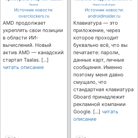
для развития ИИ-чипов
я поменял её на эту
Разное
Новости об играх
Helios
Источник новости:
Источник новости:
overclockers.ru
androidinsider.ru
AMD продолжает
Клавиатура — это
укреплять свои позиции
приложение, через
в области ИИ-
которое проходит
вычислений. Новый
буквально всё, что вы
актив AMD — канадский
печатаете: пароли,
стартап Taalas. [...]
данные карт, личные
читать описание
сообщения. Именно
поэтому меня давно
смущало, что
стандартная клавиатура
Gboard принадлежит
рекламной компании
Google. [...]
читать
описание